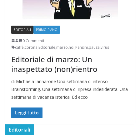
EDITORIALI
PRIMO PIANO
0 Commenti
caffè
,
corona
,
Editoriale
,
marzo
,
noi
,
Pansini
,
pausa
,
virus
Editoriale di marzo: Un
inaspettato (non)rientro
di Michaela Iannarone Una settimana di intenso
Brainstorming. Una settimana di ripresa indesiderata. Una
settimana di vacanza isterica. Ed ecco
Leggi tutto
Editoriali