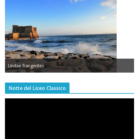
ngentes
Rint’ o’ vicolo
Notte del Liceo Classico
V
i
d
e
o