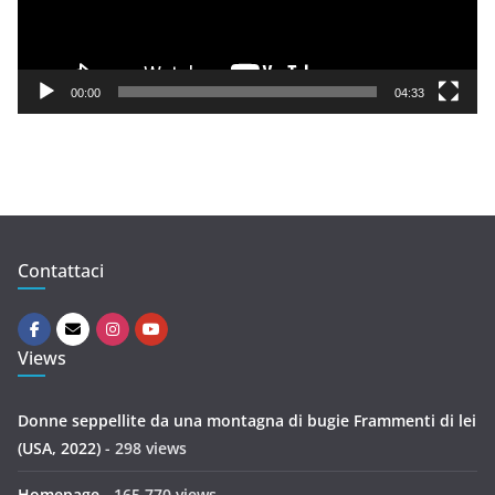
P
l
a
y
00:00
04:33
e
r
Contattaci
Views
Donne seppellite da una montagna di bugie Frammenti di lei
(USA, 2022)
- 298 views
Homepage
- 165.770 views