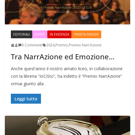
EDITORIALI
EVENTI
IN EVIDENZA
PIANETA PANSINI
0 Commenti
2024
,
Premio
,
Premio NarrAzione
Tra NarrAzione ed Emozione…
Anche quest’anno il nostro amato liceo, in collaborazione
con la libreria “IoCiSto”, ha indetto il “Premio NarrAzione”
ormai giunto alla
Leggi tutto