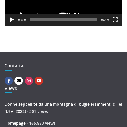
l
a
y
00:00
04:33
e
r
Contattaci
Views
Donne seppellite da una montagna di bugie Frammenti di lei
(USA, 2022)
- 301 views
Homepage
- 165.883 views