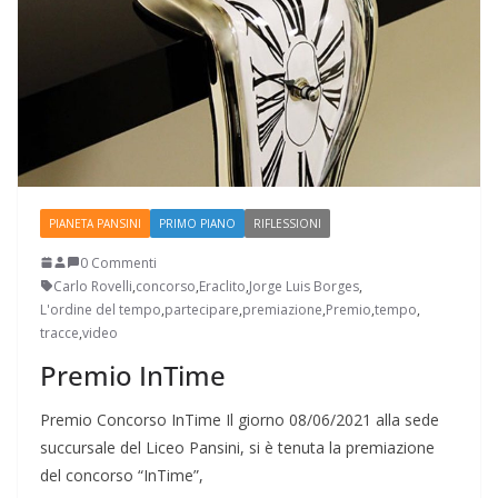
PIANETA PANSINI
PRIMO PIANO
RIFLESSIONI
0 Commenti
Carlo Rovelli
,
concorso
,
Eraclito
,
Jorge Luis Borges
,
L'ordine del tempo
,
partecipare
,
premiazione
,
Premio
,
tempo
,
tracce
,
video
Premio InTime
Premio Concorso InTime Il giorno 08/06/2021 alla sede
succursale del Liceo Pansini, si è tenuta la premiazione
del concorso “InTime”,