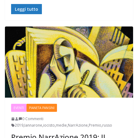
Leggi tutto
EVENTI
PIANETA PANSINI
0 Commenti
2019
,
Iannarone
,
iocisto
,
medie
,
NarrAzione
,
Premio
,
russo
Premio NarrAzione 2019: II