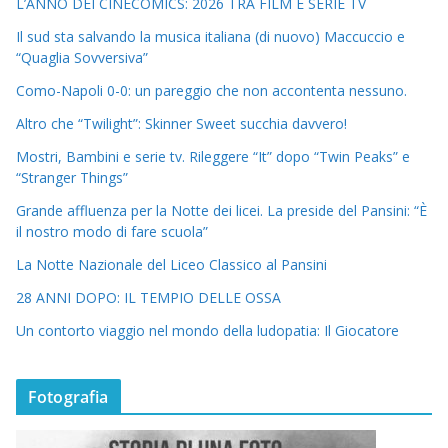
L’ANNO DEI CINECOMICS: 2026 TRA FILM E SERIE TV
Il sud sta salvando la musica italiana (di nuovo) Maccuccio e
“Quaglia Sovversiva”
Como-Napoli 0-0: un pareggio che non accontenta nessuno.
Altro che “Twilight”: Skinner Sweet succhia davvero!
Mostri, Bambini e serie tv. Rileggere “It” dopo “Twin Peaks” e
“Stranger Things”
Grande affluenza per la Notte dei licei. La preside del Pansini: “È
il nostro modo di fare scuola”
La Notte Nazionale del Liceo Classico al Pansini
28 ANNI DOPO: IL TEMPIO DELLE OSSA
Un contorto viaggio nel mondo della ludopatia: Il Giocatore
Fotografia