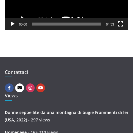
P
l
a
y
00:00
04:33
e
r
Contattaci
Views
Donne seppellite da una montagna di bugie Frammenti di lei
(USA, 2022)
- 297 views
Homepage
- 165.710 views