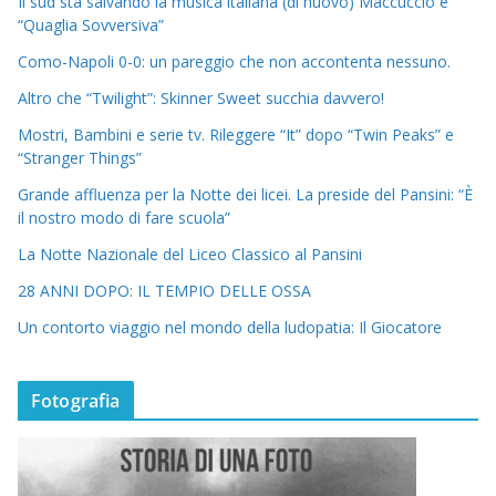
Il sud sta salvando la musica italiana (di nuovo) Maccuccio e
“Quaglia Sovversiva”
Como-Napoli 0-0: un pareggio che non accontenta nessuno.
Altro che “Twilight”: Skinner Sweet succhia davvero!
Mostri, Bambini e serie tv. Rileggere “It” dopo “Twin Peaks” e
“Stranger Things”
Grande affluenza per la Notte dei licei. La preside del Pansini: “È
il nostro modo di fare scuola”
La Notte Nazionale del Liceo Classico al Pansini
28 ANNI DOPO: IL TEMPIO DELLE OSSA
Un contorto viaggio nel mondo della ludopatia: Il Giocatore
Fotografia