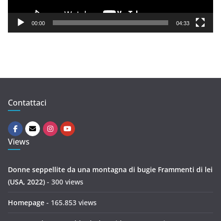
a
y
00:00
04:33
e
r
Contattaci
Views
Donne seppellite da una montagna di bugie Frammenti di lei
(USA, 2022)
- 300 views
Homepage
- 165.853 views