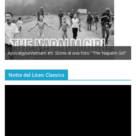
ApocalypseVietnam #5: Storia di una foto: “The Napalm Girl”
Notte del Liceo Classico
V
i
d
e
o
P
l