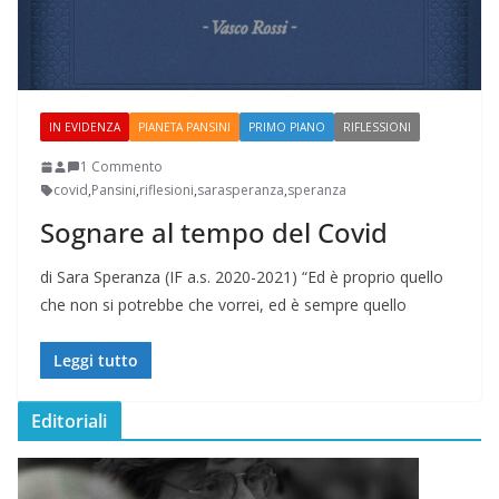
IN EVIDENZA
PIANETA PANSINI
PRIMO PIANO
RIFLESSIONI
1 Commento
covid
,
Pansini
,
riflesioni
,
sarasperanza
,
speranza
Sognare al tempo del Covid
di Sara Speranza (IF a.s. 2020-2021) “Ed è proprio quello
che non si potrebbe che vorrei, ed è sempre quello
Leggi tutto
Editoriali