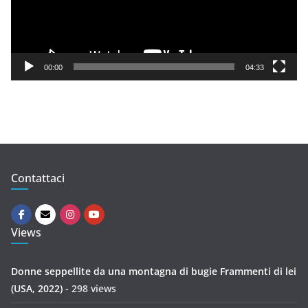
P
l
a
y
00:00
04:33
e
r
Contattaci
Views
Donne seppellite da una montagna di bugie Frammenti di lei
(USA, 2022)
- 298 views