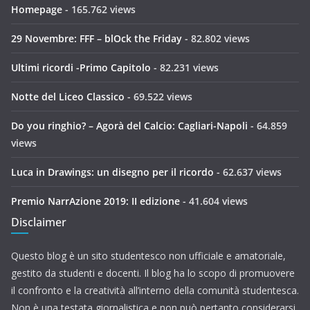
Homepage
- 165.762 views
29 Novembre: FFF – blOck the Friday
- 82.802 views
Ultimi ricordi -Primo Capitolo
- 82.231 views
Notte del Liceo Classico
- 69.522 views
Do you ringhio? – Agorà del Calcio: Cagliari-Napoli
- 64.859
views
Luca in Drawings: un disegno per il ricordo
- 62.637 views
Premio NarrAzione 2019: II edizione
- 41.604 views
Disclaimer
Questo blog è un sito studentesco non ufficiale e amatoriale,
gestito da studenti e docenti. Il blog ha lo scopo di promuovere
il confronto e la creatività all’interno della comunità studentesca.
Non è una testata giornalistica e non può pertanto considerarsi