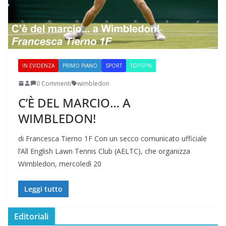
IN EVIDENZA
PRIMO PIANO
SPORT
TOPSPIN
0 Commenti
wimbledon
C’È DEL MARCIO… A
WIMBLEDON!
di Francesca Tierno 1F Con un secco comunicato ufficiale
l’All English Lawn Tennis Club (AELTC), che organizza
Wimbledon, mercoledì 20
Leggi tutto
Editoriali