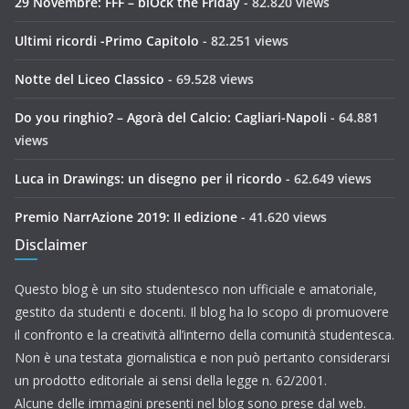
29 Novembre: FFF – blOck the Friday
- 82.820 views
Ultimi ricordi -Primo Capitolo
- 82.251 views
Notte del Liceo Classico
- 69.528 views
Do you ringhio? – Agorà del Calcio: Cagliari-Napoli
- 64.881
views
Luca in Drawings: un disegno per il ricordo
- 62.649 views
Premio NarrAzione 2019: II edizione
- 41.620 views
Disclaimer
Questo blog è un sito studentesco non ufficiale e amatoriale,
gestito da studenti e docenti. Il blog ha lo scopo di promuovere
il confronto e la creatività all’interno della comunità studentesca.
Non è una testata giornalistica e non può pertanto considerarsi
un prodotto editoriale ai sensi della legge n. 62/2001.
Alcune delle immagini presenti nel blog sono prese dal web.