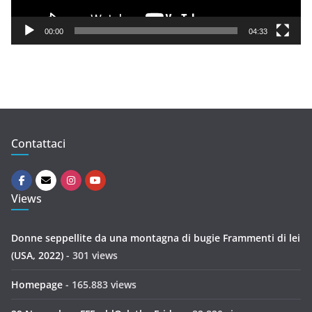
a
y
00:00
04:33
e
r
Contattaci
Views
Donne seppellite da una montagna di bugie Frammenti di lei
(USA, 2022)
- 301 views
Homepage
- 165.883 views