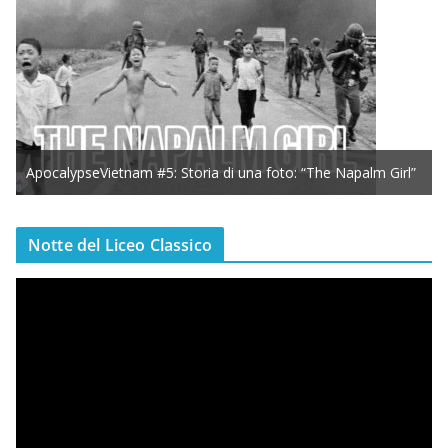
ApocalypseVietnam #5: Storia di una foto: “The Napalm Girl”
Notte del Liceo Classico
V
i
d
e
o
P
l