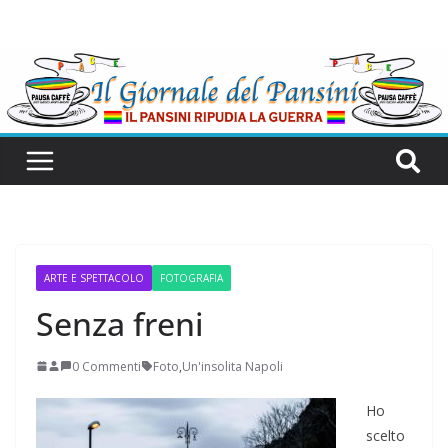
ARTE E SPETTACOLO
FOTOGRAFIA
Senza freni
0 Commenti
Foto
,
Un'insolita Napoli
Ho
scelto