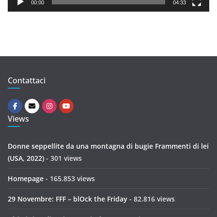
y
00:00
04:33
e
r
Contattaci
Views
Donne seppellite da una montagna di bugie Frammenti di lei
(USA, 2022)
- 301 views
Homepage
- 165.853 views
29 Novembre: FFF – blOck the Friday
- 82.816 views