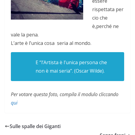
essere
rispettata per
cio che
è,perché ne
vale la pena.
L’arte è l’unica cosa seria al mondo.
E “l’Artista è l’unica persona che
non è mai seria”. (Oscar Wilde).
Per votare questa foto, compila il modulo cliccando
qui
Sulle spalle dei Giganti