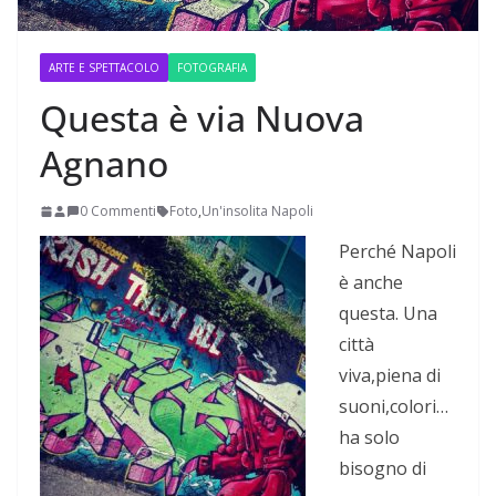
ARTE E SPETTACOLO
FOTOGRAFIA
Questa è via Nuova
Agnano
0 Commenti
Foto
,
Un'insolita Napoli
Perché Napoli
è anche
questa. Una
città
viva,piena di
suoni,colori…
ha solo
bisogno di