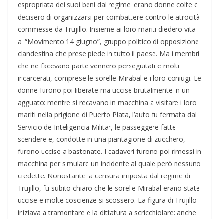
espropriata dei suoi beni dal regime; erano donne colte e
decisero di organizzarsi per combattere contro le atrocità
commesse da Trujillo. Insieme ai loro mariti diedero vita
al “Movimento 14 giugno”, gruppo politico di opposizione
clandestina che prese piede in tutto il paese. Ma i membri
che ne facevano parte vennero perseguitati e molti
incarcerati, comprese le sorelle Mirabal e i loro coniugi. Le
donne furono poi liberate ma uccise brutalmente in un
agguato: mentre si recavano in macchina a visitare i loro
mariti nella prigione di Puerto Plata, l’auto fu fermata dal
Servicio de Inteligencia Militar, le passeggere fatte
scendere e, condotte in una piantagione di zucchero,
furono uccise a bastonate. I cadaveri furono poi rimessi in
macchina per simulare un incidente al quale però nessuno
credette. Nonostante la censura imposta dal regime di
Trujillo, fu subito chiaro che le sorelle Mirabal erano state
uccise e molte coscienze si scossero. La figura di Trujillo
iniziava a tramontare e la dittatura a scricchiolare: anche