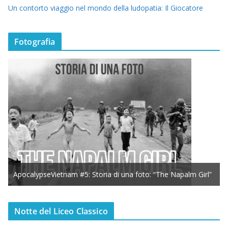
Un contorto viaggio nel mondo della ludopatia: Il Giocatore
Fotografia
ApocalypseVietnam #5: Storia di una foto: “The Napalm Girl”
Notte del Liceo Classico