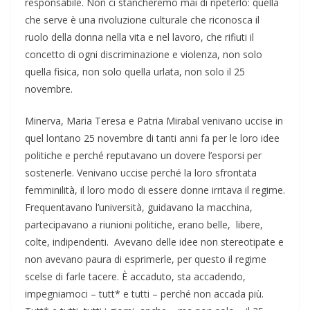
responsabile. Non ci stancheremo mai di ripeterlo: quella
che serve è una rivoluzione culturale che riconosca il
ruolo della donna nella vita e nel lavoro, che rifiuti il
concetto di ogni discriminazione e violenza, non solo
quella fisica, non solo quella urlata, non solo il 25
novembre.
Minerva, Maria Teresa e Patria Mirabal venivano uccise in
quel lontano 25 novembre di tanti anni fa per le loro idee
politiche e perché reputavano un dovere l’esporsi per
sostenerle. Venivano uccise perché la loro sfrontata
femminilità, il loro modo di essere donne irritava il regime.
Frequentavano l’università, guidavano la macchina,
partecipavano a riunioni politiche, erano belle, libere,
colte, indipendenti. Avevano delle idee non stereotipate e
non avevano paura di esprimerle, per questo il regime
scelse di farle tacere. È accaduto, sta accadendo,
impegniamoci – tutt* e tutti – perché non accada più.