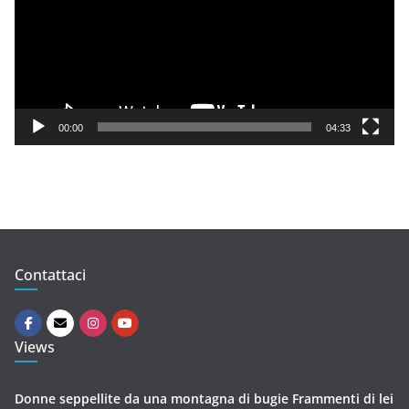
e
o
P
l
a
y
00:00
04:33
e
r
Contattaci
Views
Donne seppellite da una montagna di bugie Frammenti di lei