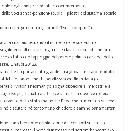
ociale negli anni precedenti e, coerentemente,
 dalle voci sanità-pensioni-scuola, i pilastri del sistema sociale
ocumenti programmatici, come il “fiscal compact” o il
to la crisi, aumentando il numero delle sue vittime.
roseguimento di una strategia delle classi dominanti che ormai
 verso l’alto con l’appoggio del potere politico (si veda, dello
lasse, Einaudi 2012).
aria che ha portato alla grande crisi globale è stato prodotto
politiche economiche di liberalizzazione finanziaria (o
iberali di Milton Friedman (“bisogna obbedire ai mercati” e al
ive nella
ApocalypseVietnam #7: Storia di una foto: “Rough
icago Boys”, il capitale affluisce sempre là dove ce n’è più
Justice on a Saigon Street”
 intervento dello stato ma anche l’idea che al mercato si deve
o né discutere né tantomeno chiedere disamine parlamentari
azione sono ben note: eliminazione dei controlli sul credito
ssi di interesse; libertà di ingresso nel settore bancario e/o