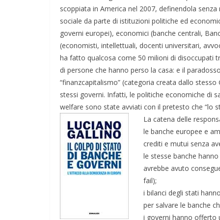
scoppiata in America nel 2007, definendola senza m
sociale da parte di istituzioni politiche ed econom
governi europei), economici (banche centrali, Banca 
(economisti, intellettuali, docenti universitari, av
ha fatto qualcosa come 50 milioni di disoccupati tr
di persone che hanno perso la casa: e il paradoss
“finanzcapitalismo” (categoria creata dallo stesso G
stessi governi. Infatti, le politiche economiche di sac
welfare sono state avviati con il pretesto che “lo s
La catena delle responsa
le banche europee e am
crediti e mutui senza aver
le stesse banche hanno c
avrebbe avuto conseguen
fail);
i bilanci degli stati ha
per salvare le banche che
i governi hanno offerto 