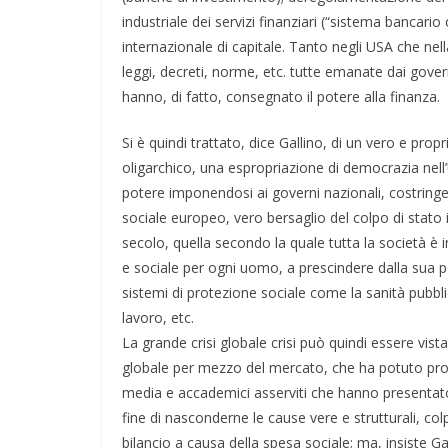
industriale dei servizi finanziari (“sistema bancari
internazionale di capitale. Tanto negli USA che ne
leggi, decreti, norme, etc. tutte emanate dai gover
hanno, di fatto, consegnato il potere alla finanza.
Si è quindi trattato, dice Gallino, di un vero e pro
oligarchico, una espropriazione di democrazia nell’
potere imponendosi ai governi nazionali, costring
sociale europeo, vero bersaglio del colpo di stato i
secolo, quella secondo la quale tutta la società è 
e sociale per ogni uomo, a prescindere dalla sua p
sistemi di protezione sociale come la sanità pubblica
lavoro, etc.
La grande crisi globale crisi può quindi essere vis
globale per mezzo del mercato, che ha potuto proc
media e accademici asserviti che hanno presentato l
fine di nasconderne le cause vere e strutturali, colp
bilancio a causa della spesa sociale; ma, insiste Ga