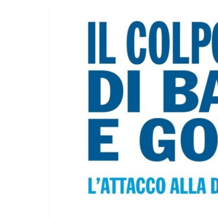
Incontro sul referendum per la rif
magistratura