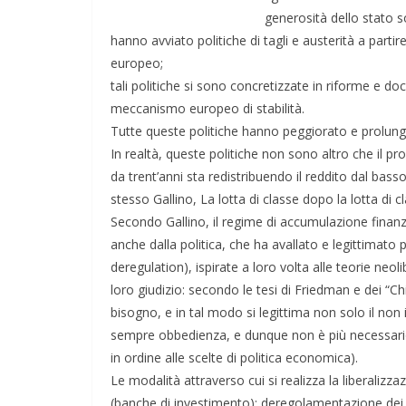
generosità dello stato s
hanno avviato politiche di tagli e austerità a partire
europeo;
tali politiche si sono concretizzate in riforme e d
meccanismo europeo di stabilità.
Tutte queste politiche hanno peggiorato e prolunga
In realtà, queste politiche non sono altro che il p
da trent’anni sta redistribuendo il reddito dal basso
stesso Gallino, La lotta di classe dopo la lotta di c
Secondo Gallino, il regime di accumulazione finanzi
anche dalla politica, che ha avallato e legittimato 
deregulation), ispirate a loro volta alle teorie neol
Napoli: una città indifferente che v
loro giudizio: secondo le tesi di Friedman e dei “Ch
straordinarietà
bisogno, e in tal modo si legittima non solo il non
sempre obbedienza, e dunque non è più necessari
in ordine alle scelte di politica economica).
Le modalità attraverso cui si realizza la liberalizz
(banche di investimento); deregolamentazione dei ta