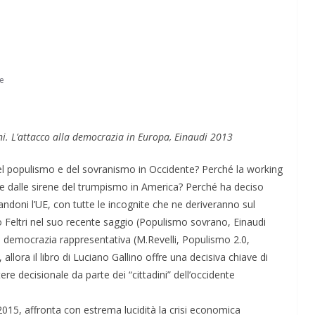
e
Perle dei prof #57
ni. L’attacco alla democrazia in Europa, Einaudi 2013
del populismo e del sovranismo in Occidente? Perché la working
rre dalle sirene del trumpismo in America? Perché ha deciso
ndoni l’UE, con tutte le incognite che ne deriveranno sul
Feltri nel suo recente saggio (Populismo sovrano, Einaudi
lla democrazia rappresentativa (M.Revelli, Populismo 2.0,
lora il libro di Luciano Gallino offre una decisiva chiave di
tere decisionale da parte dei “cittadini” dell’occidente
15, affronta con estrema lucidità la crisi economica