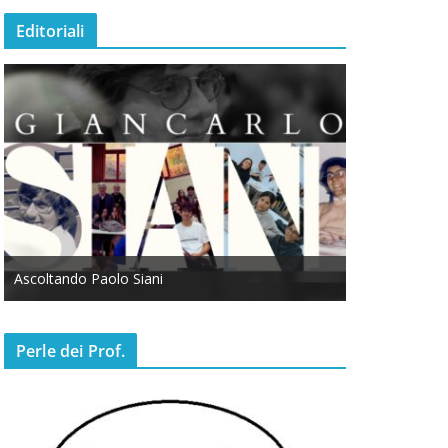
Editoriali
Ascoltando Paolo Siani
Otto Marzo
Perle dei Prof.