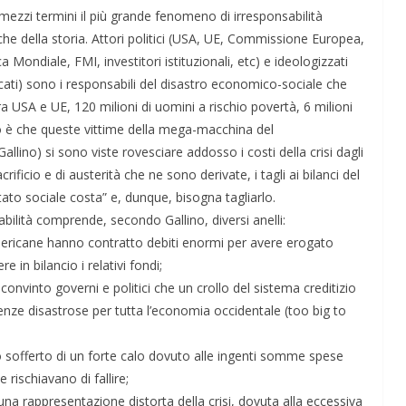
ezzi termini il più grande fenomeno di irresponsabilità
iche della storia. Attori politici (USA, UE, Commissione Europea,
Mondiale, FMI, investitori istituzionali, etc) e ideologizzati
vocati) sono i responsabili del disastro economico-sociale che
a USA e UE, 120 milioni di uomini a rischio povertà, 6 milioni
o è che queste vittime della mega-macchina del
allino) si sono viste rovesciare addosso i costi della crisi dagli
rificio e di austerità che ne sono derivate, i tagli ai bilanci del
tato sociale costa” e, dunque, bisogna tagliarlo.
bilità comprende, secondo Gallino, diversi anelli:
ericane hanno contratto debiti enormi per avere erogato
e in bilancio i relativi fondi;
onvinto governi e politici che un crollo del sistema creditizio
ze disastrose per tutta l’economia occidentale (too big to
nno sofferto di un forte calo dovuto alle ingenti somme spese
 rischiavano di fallire;
una rappresentazione distorta della crisi, dovuta alla eccessiva