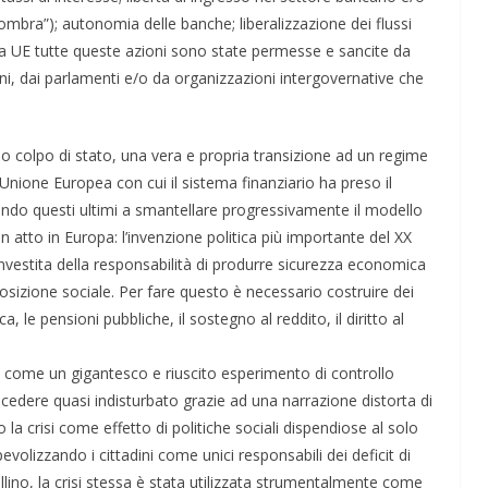
o ombra”); autonomia delle banche; liberalizzazione dei flussi
lla UE tutte queste azioni sono state permesse e sancite da
ni, dai parlamenti e/o da organizzazioni intergovernative che
prio colpo di stato, una vera e propria transizione ad un regime
Unione Europea con cui il sistema finanziario ha preso il
endo questi ultimi a smantellare progressivamente il modello
n atto in Europa: l’invenzione politica più importante del XX
investita della responsabilità di produrre sicurezza economica
osizione sociale. Per fare questo è necessario costruire dei
, le pensioni pubbliche, il sostegno al reddito, il diritto al
ta come un gigantesco e riuscito esperimento di controllo
edere quasi indisturbato grazie ad una narrazione distorta di
a crisi come effetto di politiche sociali dispendiose al solo
evolizzando i cittadini come unici responsabili dei deficit di
llino, la crisi stessa è stata utilizzata strumentalmente come