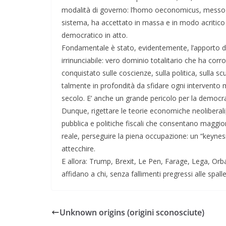
modalità di governo: l’homo oeconomicus, messo di 
sistema, ha accettato in massa e in modo acritico l
democratico in atto.
Fondamentale è stato, evidentemente, l’apporto dell
irrinunciabile: vero dominio totalitario che ha corr
conquistato sulle coscienze, sulla politica, sulla sc
talmente in profondità da sfidare ogni intervento 
secolo. E’ anche un grande pericolo per la democra
Dunque, rigettare le teorie economiche neoliberal
pubblica e politiche fiscali che consentano maggiori
reale, perseguire la piena occupazione: un “keynes
attecchire.
E allora: Trump, Brexit, Le Pen, Farage, Lega, Orba
affidano a chi, senza fallimenti pregressi alle spalle
Unknown origins (origini sconosciute)