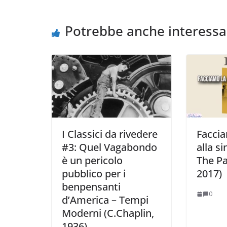
Potrebbe anche interessa
I Classici da rivedere
Faccia
#3: Quel Vagabondo
alla si
è un pericolo
The Pa
pubblico per i
2017)
benpensanti
0
d’America – Tempi
Moderni (C.Chaplin,
1936)