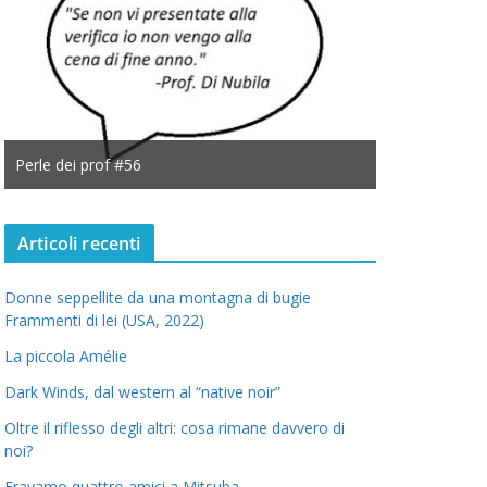
Perle dei prof #56
Perle dei prof
Articoli recenti
Donne seppellite da una montagna di bugie
Frammenti di lei (USA, 2022)
La piccola Amélie
Dark Winds, dal western al “native noir”
Oltre il riflesso degli altri: cosa rimane davvero di
noi?
Eravamo quattro amici a Mitsuba