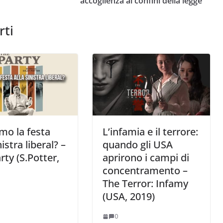
accoglienza ai confini della legge
rti
mo la festa
L’infamia e il terrore:
nistra liberal? –
quando gli USA
rty (S.Potter,
aprirono i campi di
concentramento –
The Terror: Infamy
(USA, 2019)
0