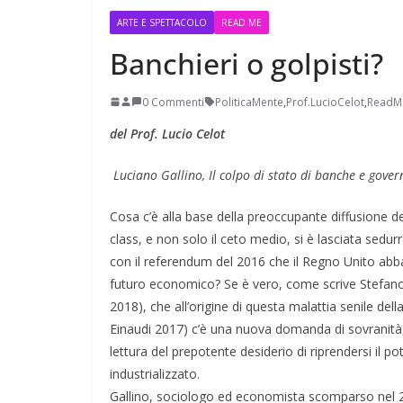
ARTE E SPETTACOLO
READ ME
Banchieri o golpisti?
0 Commenti
PoliticaMente
,
Prof.LucioCelot
,
ReadM
del Prof. Lucio Celot
Perle dei prof #38
Luciano Gallino, Il colpo di stato di banche e gover
Cosa c’è alla base della preoccupante diffusione 
class, e non solo il ceto medio, si è lasciata sedu
con il referendum del 2016 che il Regno Unito abba
futuro economico? Se è vero, come scrive Stefano 
2018), che all’origine di questa malattia senile de
Einaudi 2017) c’è una nuova domanda di sovranità, al
lettura del prepotente desiderio di riprendersi il po
industrializzato.
Gallino, sociologo ed economista scomparso nel 20