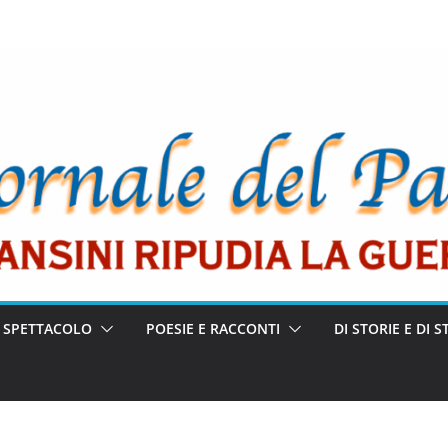
E SPETTACOLO
POESIE E RACCONTI
DI STORIE E DI S