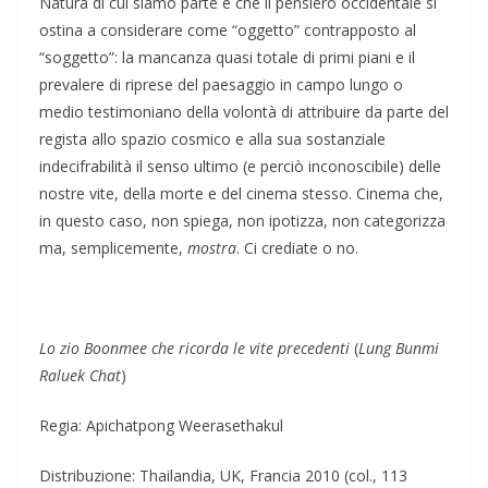
Natura di cui siamo parte e che il pensiero occidentale si
ostina a considerare come “oggetto” contrapposto al
“soggetto”: la mancanza quasi totale di primi piani e il
prevalere di riprese del paesaggio in campo lungo o
medio testimoniano della volontà di attribuire da parte del
regista allo spazio cosmico e alla sua sostanziale
indecifrabilità il senso ultimo (e perciò inconoscibile) delle
nostre vite, della morte e del cinema stesso. Cinema che,
in questo caso, non spiega, non ipotizza, non categorizza
ma, semplicemente,
mostra
. Ci crediate o no.
Lo zio Boonmee che ricorda le vite precedenti
(
Lung Bunmi
Raluek Chat
)
Regia: Apichatpong Weerasethakul
Distribuzione: Thailandia, UK, Francia 2010 (col., 113