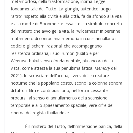
metamorfosi, della trasformazione, intima Legge
fondamentale del Tutto. La giungla, autentico luogo
“altro” rispetto alla civiltà e alla città, fa da sfondo alla vita
e alla morte di Boonmee: è essa stessa simbolo concreto
del mistero che avvolge la vita, la “wilderness” in perenne
mutamento di conradiana memoria in cui si annullano i
codici e gli schemi razionali che accompagnano
l’esistenza ordinaria; i suoi rumori (l’udito è per
Weerasethakul senso fondamentale, più ancora della
vista, come attesta la sua penultima fatica,
Memory
del
2021), lo scrosciare dell’acqua, i versi delle creature
notturne che la popolano costituiscono la colonna sonora
di tutto il film e contribuiscono, nel loro incessante
prodursi, al senso di annullamento della scansione
temporale e allo spaesamento spaziale, vere cifre del
cinema del regista thailandese.
È il mistero del Tutto, dell’immersione panica, della