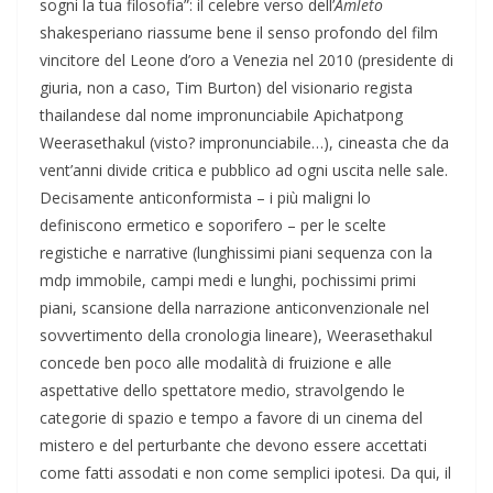
sogni la tua filosofia”: il celebre verso dell’
Amleto
shakesperiano riassume bene il senso profondo del film
vincitore del Leone d’oro a Venezia nel 2010 (presidente di
giuria, non a caso, Tim Burton) del visionario regista
thailandese dal nome impronunciabile Apichatpong
Weerasethakul (visto? impronunciabile…), cineasta che da
vent’anni divide critica e pubblico ad ogni uscita nelle sale.
Decisamente anticonformista – i più maligni lo
definiscono ermetico e soporifero – per le scelte
registiche e narrative (lunghissimi piani sequenza con la
mdp immobile, campi medi e lunghi, pochissimi primi
piani, scansione della narrazione anticonvenzionale nel
sovvertimento della cronologia lineare), Weerasethakul
concede ben poco alle modalità di fruizione e alle
aspettative dello spettatore medio, stravolgendo le
categorie di spazio e tempo a favore di un cinema del
mistero e del perturbante che devono essere accettati
come fatti assodati e non come semplici ipotesi. Da qui, il