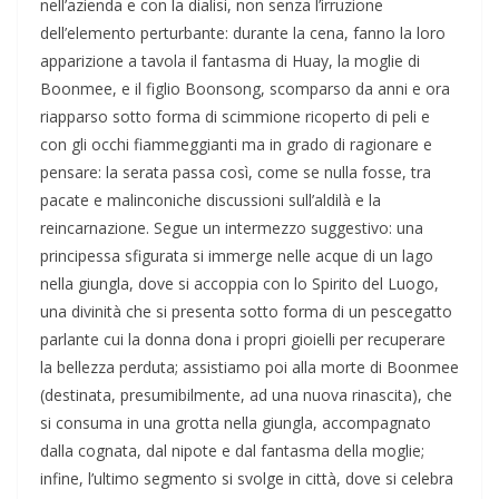
nell’azienda e con la dialisi, non senza l’irruzione
dell’elemento perturbante: durante la cena, fanno la loro
apparizione a tavola il fantasma di Huay, la moglie di
Boonmee, e il figlio Boonsong, scomparso da anni e ora
riapparso sotto forma di scimmione ricoperto di peli e
con gli occhi fiammeggianti ma in grado di ragionare e
pensare: la serata passa così, come se nulla fosse, tra
pacate e malinconiche discussioni sull’aldilà e la
reincarnazione. Segue un intermezzo suggestivo: una
principessa sfigurata si immerge nelle acque di un lago
nella giungla, dove si accoppia con lo Spirito del Luogo,
una divinità che si presenta sotto forma di un pescegatto
parlante cui la donna dona i propri gioielli per recuperare
la bellezza perduta; assistiamo poi alla morte di Boonmee
(destinata, presumibilmente, ad una nuova rinascita), che
si consuma in una grotta nella giungla, accompagnato
dalla cognata, dal nipote e dal fantasma della moglie;
infine, l’ultimo segmento si svolge in città, dove si celebra