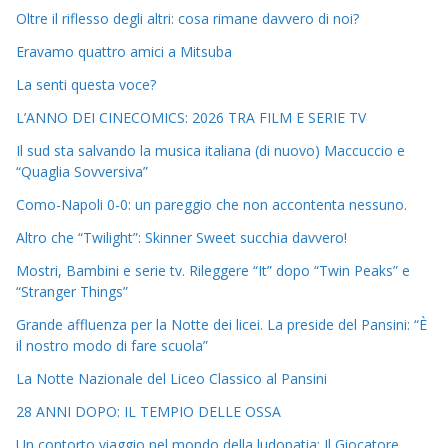
Oltre il riflesso degli altri: cosa rimane davvero di noi?
Eravamo quattro amici a Mitsuba
La senti questa voce?
L’ANNO DEI CINECOMICS: 2026 TRA FILM E SERIE TV
Il sud sta salvando la musica italiana (di nuovo) Maccuccio e
“Quaglia Sovversiva”
Como-Napoli 0-0: un pareggio che non accontenta nessuno.
Altro che “Twilight”: Skinner Sweet succhia davvero!
Mostri, Bambini e serie tv. Rileggere “It” dopo “Twin Peaks” e
“Stranger Things”
Grande affluenza per la Notte dei licei. La preside del Pansini: “È
il nostro modo di fare scuola”
La Notte Nazionale del Liceo Classico al Pansini
28 ANNI DOPO: IL TEMPIO DELLE OSSA
Un contorto viaggio nel mondo della ludopatia: Il Giocatore