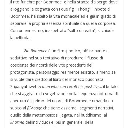
il rito funebre per Boonmee, e nella stanza d’albergo dove
alloggiano la cognata con i due figli: Thong, il nipote di
Boonmee, ha scelto la vita monacale ed è già in grado di
separare la propria essenza spirituale da quella corporea.
Con un ennesimo, inaspettato “salto di realtà”, si chiude
la pellicola.
Zio Boonmee
è un film ipnotico, affascinante e
seduttivo nel suo tentativo di riprodurre il flusso di
coscienza dei ricordi delle vite precedenti del
protagonista, personaggio realmente esistito, almeno se
si vuole dare credito al libro del monaco buddhista
Sripariyattiweti
A man who can recall his past lives
: il bufalo
che si aggira tra la vegetazione nella sequenza notturna di
apertura è il primo dei ricordi di Boonmee e rimanda da
subito al
fil-rouge
che tiene assieme i segmenti narrativi,
quello della metempsicosi (legata, nel buddhismo, al
kharma
dell’individuo) e, più in generale, della