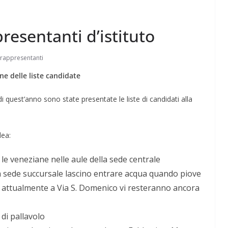
resentanti d’istituto
rappresentanti
ne delle liste candidate
Perle dei prof #57
uest’anno sono state presentate le liste di candidati alla
lea:
e le veneziane nelle aule della sede centrale
lla sede succursale lascino entrare acqua quando piove
e attualmente a Via S. Domenico vi resteranno ancora
di pallavolo