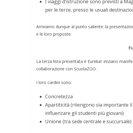
I viaggi d’istruzione sono previsti a M
per le terze, presso le usuali destinazio
Arriviamo dunque al punto saliente: la presentazion
e le loro proposte.
Eu
La terza lista presentata è Eureka!: iniziano manife
collaborazione con ScuolaZOO.
I loro cardini sono:
Concretezza
Apartiticità (ritengono sia importante i
influenzare gli studenti più giovani)
Unione (tra sede centrale e succursale)