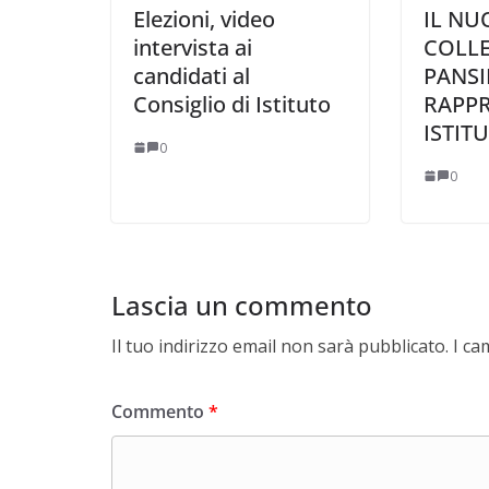
Elezioni, video
IL NU
intervista ai
COLLE
candidati al
PANSI
Consiglio di Istituto
RAPPR
ISTIT
0
0
Lascia un commento
Il tuo indirizzo email non sarà pubblicato.
I ca
Commento
*