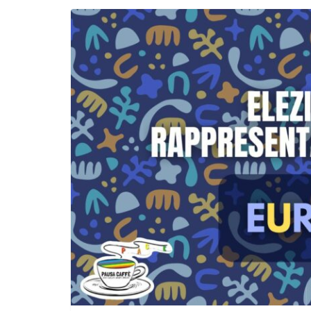
Incontro sul referendum per la rif
magistratura