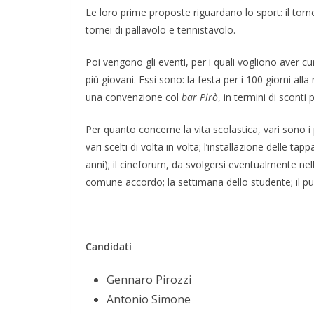
Le loro prime proposte riguardano lo sport: il torneo
tornei di pallavolo e tennistavolo.
Poi vengono gli eventi, per i quali vogliono aver c
più giovani. Essi sono: la festa per i 100 giorni alla 
una convenzione col
bar Pirò
, in termini di sconti p
Per quanto concerne la vita scolastica, vari sono 
vari scelti di volta in volta; l’installazione delle t
anni); il cineforum, da svolgersi eventualmente nel
comune accordo; la settimana dello studente; il pu
Napoli: una città indifferente che v
straordinarietà
Candidati
Gennaro Pirozzi
Antonio Simone