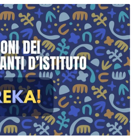
orma della
L’ANNO DEI CINECOMICS: 2026 TRA FILM E
SERIE TV