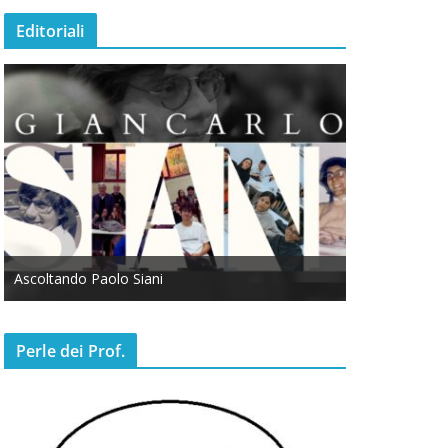
Editoriali
Ascoltando Paolo Siani
Otto Marzo
Perle dei Prof.