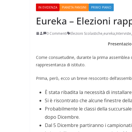
IN EVIDENZA
PIANETA PANSINI
PRIMO PIANO
Eureka – Elezioni rapp
0 Commenti
Elezioni Scolastiche
,
eureka
,
Interviste
,
Presentazio
Perle dei prof #38
Come consuetudine, durante la prima assemblea di q
rappresentanza di istituto.
Prima, però, ecco un breve resoconto dell’assemb
È stata ribadita la necessità di installar
Si è riscontrato che alcune finestre de
Probabilmente le classi della succursal
dopo Dicembre.
Dal 5 Dicembre partiranno i campionati 