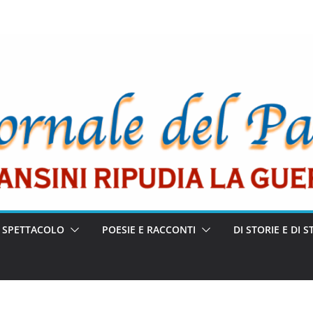
E SPETTACOLO
POESIE E RACCONTI
DI STORIE E DI S