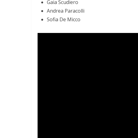
Gaia Scudiero
Andrea Paracolli
Sofia De Micco