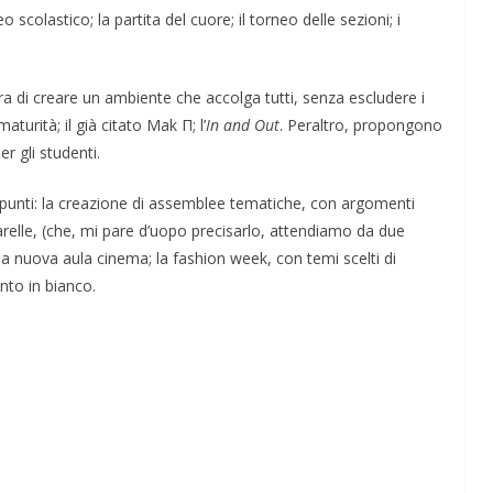
 scolastico; la partita del cuore; il torneo delle sezioni; i
ura di creare un ambiente che accolga tutti, senza escludere i
maturità; il già citato Mak Π; l’
In and Out
. Peraltro, propongono
er gli studenti.
i punti: la creazione di assemblee tematiche, con argomenti
apparelle, (che, mi pare d’uopo precisarlo, attendiamo da due
la nuova aula cinema; la fashion week, con temi scelti di
nto in bianco.
ive nella
ApocalypseVietnam #7: Storia di una foto: “Rough
Justice on a Saigon Street”