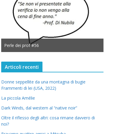
Perle dei prof #56
Perle dei prof
Articoli recenti
Donne seppellite da una montagna di bugie
Frammenti di lei (USA, 2022)
La piccola Amélie
Dark Winds, dal western al “native noir”
Oltre il riflesso degli altri: cosa rimane davvero di
noi?
Eravamo quattro amici a Mitsuba