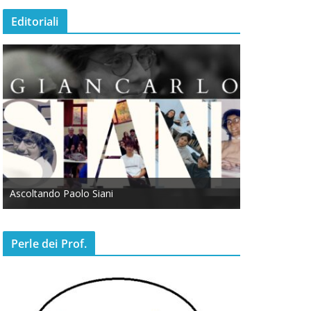
Editoriali
Ascoltando Paolo Siani
Otto Marzo
Perle dei Prof.