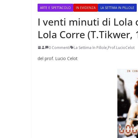
ARTE E SPETTACOLO
IN EVIDENZA
LA SETTIMA IN PILLOLE
I venti minuti di Lol
Lola Corre (T.Tikwer, 
Perle dei prof #38
0 Commenti
La Settima In Pillole
,
Prof.LucioCelot
del prof. Lucio Celot