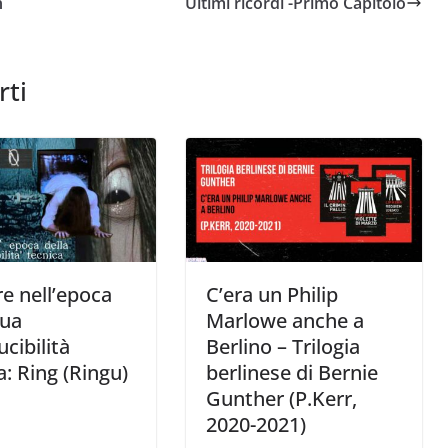
n
Ultimi ricordi -Primo Capitolo
rti
re nell’epoca
C’era un Philip
sua
Marlowe anche a
ucibilità
Berlino – Trilogia
a: Ring (Ringu)
berlinese di Bernie
Gunther (P.Kerr,
2020-2021)