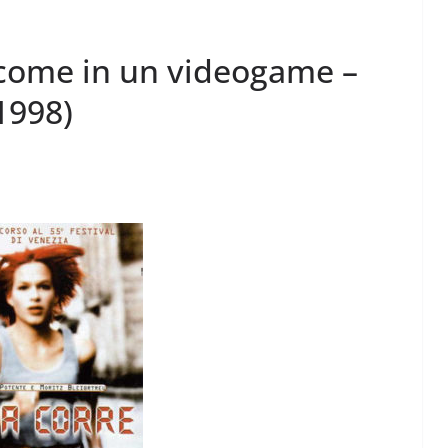
a come in un videogame –
1998)
Perle dei prof #57