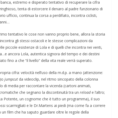
 banca, estremo e disperato tentativo di recuperare la cifra
 ringhioso, tenta di estorcere il denaro al padre funzionario di
 ufficio, continua la corsa a perdifiato, incontra ciclisti,
Manni…
rimo tentativo le cose non vanno proprio bene, allora la storia
ncontra gli stessi ostacoli e le stesse complicazioni da
e piccole esistenze di Lola e di quelli che incontra nei venti,
oria…e ancora Lola, autentica signora del tempo e dei destini
iato fino a che “il livello” della vita reale verrà superato.
ropria cifra: velocità nell’uso della m.d.p. a mano (attenzione:
ive nella
ApocalypseVietnam #7: Storia di una foto: “Rough
gio
jumpcut
da videoclip, nel ritmo sincopato della colonna
Justice on a Saigon Street”
do di media per raccontare la vicenda (cartoni animati,
i cromatiche che segnano la discontinuità tra un
reload
e l’altro;
ranka Potente, un cognome che è tutto un programma), il suo
ssi scarmigliati e le Dr.Martens ai piedi (ma come fa a correre
n un film che ha saputo guardare oltre le regole della