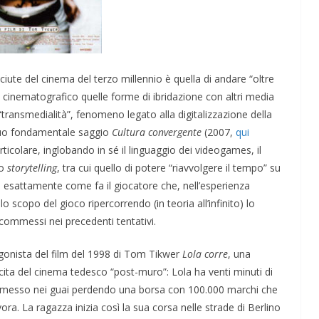
iute del cinema del terzo millennio è quella di andare “oltre
o cinematografico quelle forme di ibridazione con altri media
transmedialità”, fenomeno legato alla digitalizzazione della
 suo fondamentale saggio
Cultura convergente
(2007,
qui
articolare, inglobando in sé il linguaggio dei videogames, il
lo
storytelling
, tra cui quello di potere “riavvolgere il tempo” su
ia, esattamente come fa il giocatore che, nell’esperienza
o scopo del gioco ripercorrendo (in teoria all’infinito) lo
 commessi nei precedenti tentativi.
tagonista del film del 1998 di Tom Tikwer
Lola corre
, una
cita del cinema tedesco “post-muro”: Lola ha venti minuti di
è messo nei guai perdendo una borsa con 100.000 marchi che
ra. La ragazza inizia così la sua corsa nelle strade di Berlino