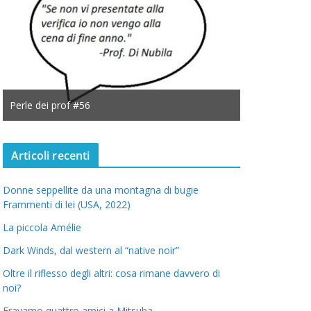
Perle dei prof #56
Perle dei prof
Articoli recenti
Donne seppellite da una montagna di bugie
Frammenti di lei (USA, 2022)
La piccola Amélie
Dark Winds, dal western al “native noir”
Oltre il riflesso degli altri: cosa rimane davvero di
noi?
Eravamo quattro amici a Mitsuba