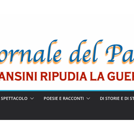
E SPETTACOLO
POESIE E RACCONTI
DI STORIE E DI S