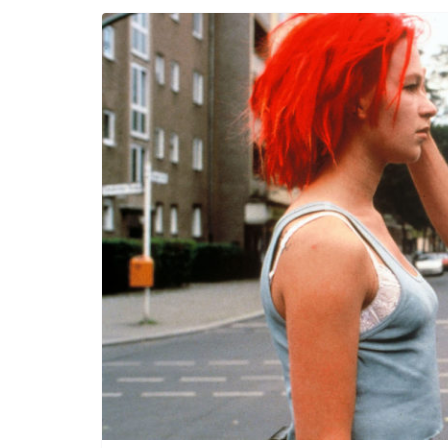
Incontro sul referendum per la rif
magistratura