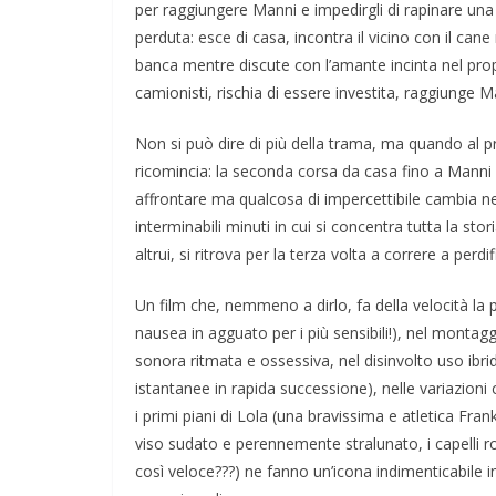
per raggiungere Manni e impedirgli di rapinare una
perduta: esce di casa, incontra il vicino con il cane
banca mentre discute con l’amante incinta nel proprio
camionisti, rischia di essere investita, raggiunge 
Non si può dire di più della trama, ma quando al p
ricomincia: la seconda corsa da casa fino a Manni i
affrontare ma qualcosa di impercettibile cambia nell
interminabili minuti in cui si concentra tutta la st
altrui, si ritrova per la terza volta a correre a perdif
Un film che, nemmeno a dirlo, fa della velocità la p
Napoli: una città indifferente che v
nausea in agguato per i più sensibili!), nel montag
straordinarietà
sonora ritmata e ossessiva, nel disinvolto uso ibri
istantanee in rapida successione), nelle variazion
i primi piani di Lola (una bravissima e atletica F
viso sudato e perennemente stralunato, i capelli ro
così veloce???) ne fanno un’icona indimenticabile i