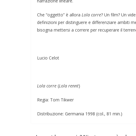
narrazione lineare.
Che “oggetto” è allora
Lola corre
? Un film? Un vid
definizioni per distinguere e differenziare ambiti me
bisogna mettersi a correre per recuperare il terre
Lucio Celot
Lola corre
(
Lola rennt
)
Regia: Tom Tikwer
Distribuzione: Germania 1998 (col., 81 min.)