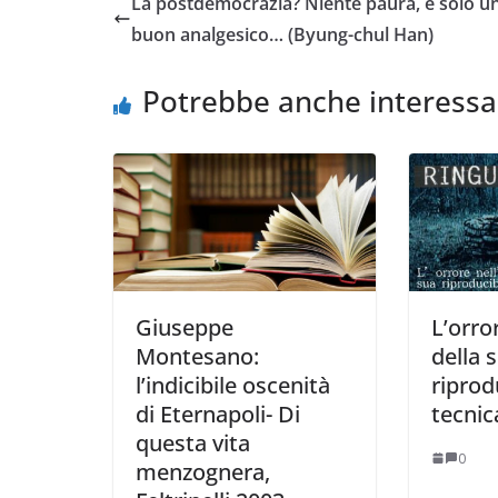
La postdemocrazia? Niente paura, è solo u
buon analgesico… (Byung-chul Han)
Potrebbe anche interessa
Giuseppe
L’orro
Montesano:
della 
l’indicibile oscenità
riprod
di Eternapoli- Di
tecnic
questa vita
0
menzognera,