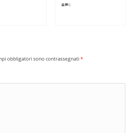
0
mpi obbligatori sono contrassegnati
*