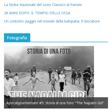
La Notte Nazionale del Liceo Classico al Pansini
28 ANNI DOPO: IL TEMPIO DELLE OSSA
Un contorto viaggio nel mondo della ludopatia: Il Giocatore
Fotografia
ApocalypseVietnam #5: Storia di una foto: “The Napalm Girl”