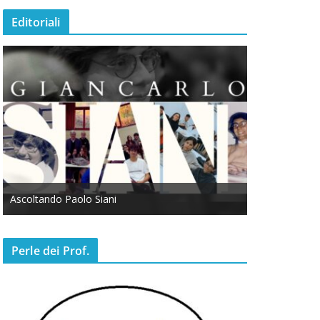
Editoriali
Ascoltando Paolo Siani
Otto Marzo
Perle dei Prof.