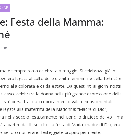
DONNE
ne: Festa della Mamma:
hé
Perle dei prof #57
onne
ma è sempre stata celebrata a maggio. Si celebrava già in
era legata al culto delle divinità femminili e della fertilità e
rno alla colorata e calda estate. Da questi riti ai giorni nostri
stesso, celebrare la donna nella più grande espressione della
ni si è persa traccia in epoca medioevale e rinascimentale
 legate alla maternità della Madonna: “Madre di Dio”,
aria nel V secolo, esattamente nel Concilio di Efeso del 431, ma
 a partire dal III secolo. La festa di Maria, madre di Dio, era
e se loro non erano festeggiate proprio per niente.