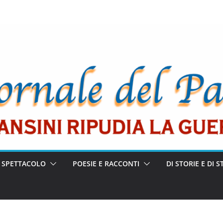
E SPETTACOLO
POESIE E RACCONTI
DI STORIE E DI S