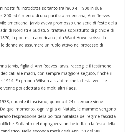
ostri fu introdotta soltanto tra l’800 e il ‘900 in due
 dell’800 ed è merito di una pacifista americana, Ann Reeves
 civile americana, Jarvis aveva promosso una serie di feste della
i di Nordisti e Sudisti. Si trattava soprattutto di picnic e di
nel 1870, la poetessa americana Julia Ward Howe scrisse la
 le donne ad assumere un ruolo attivo nel processo di
na Jarvis, figlia di Ann Reeves Jarvis, raccoglie il testimone
 dedicati alle madri, con sempre maggiore seguito, finché il
l 1914. Fu proprio Wilson a stabilire che la festa venisse
 venne poi adottata da molti altri Paesi.
 1933, durante il fascismo, quando il 24 dicembre viene
o”. Da quel momento, ogni vigilia di Natale, le mamme vengono
ano l’espressione della politica natalista del regime fascista
lifiche. Soltanto nel dopoguerra anche in Italia la festa della
distico. Nella seconda metà degli Anni ’50 del ‘900