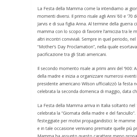
La Festa della Mamma come la intendiamo ai giorni n
momenti diversi. Il primo risale agli Anni ’60 e ’70
Jarvis e di sua figlia Anna. Al termine della guerra
mamma con lo scopo di favorire l’amicizia tra le madr
altri incontri conviviali. Sempre in quel periodo, 
“Mother’s Day Proclamation”, nella quale esortava
pacificazione tra gli Stati americani.
Il secondo momento risale ai primi anni del ‘900: An
della madre e inizia a organizzare numerosi eventi
presidente americano Wilson ufficializzò la festa ne
celebrata la seconda domenica di maggio, data che
La Festa della Mamma arriva in Italia soltanto nel
celebrata la “Giornata della madre e del fanciull
festeggiate per motivi propagandistici: le mamme er
e in tale occasione venivano premiate quelle più pro
Mamma ha assunto questo carattere meno propagan