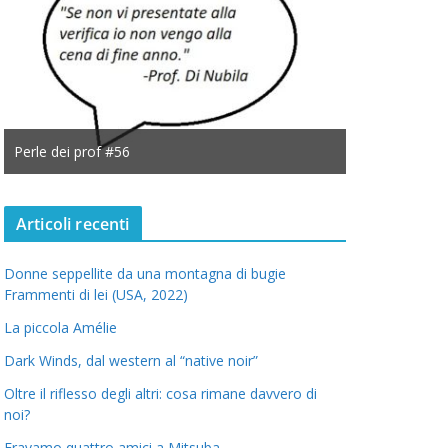
Perle dei prof #56
Perle dei prof
Articoli recenti
Donne seppellite da una montagna di bugie
Frammenti di lei (USA, 2022)
La piccola Amélie
Dark Winds, dal western al “native noir”
Oltre il riflesso degli altri: cosa rimane davvero di
noi?
Eravamo quattro amici a Mitsuba