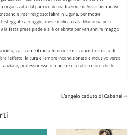
a organizzata dal parroco di una frazione di Assisi per motivi
istiano e inter religioso; l’altra in Liguria, per motivi
 festeggiate a maggio, mese dedicato alla Madonna per i
59 la festa prese piede e si è celebrata per vari anni l’8 maggio
ocietà, così come il ruolo femminile e il concetto stesso di
ra l’affetto, la cura e l’amore incondizionato e inclusivo verso
i, anziane, professoresse o maestre e a tutte coloro che lo
ive nella
ApocalypseVietnam #7: Storia di una foto: “Rough
L’angelo caduto di Cabanel
Justice on a Saigon Street”
rti