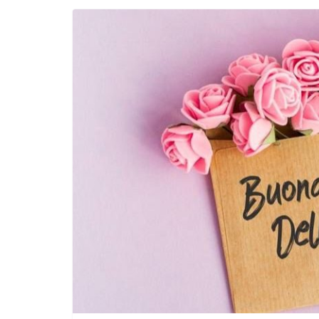
Incontro sul referendum per la rif
magistratura