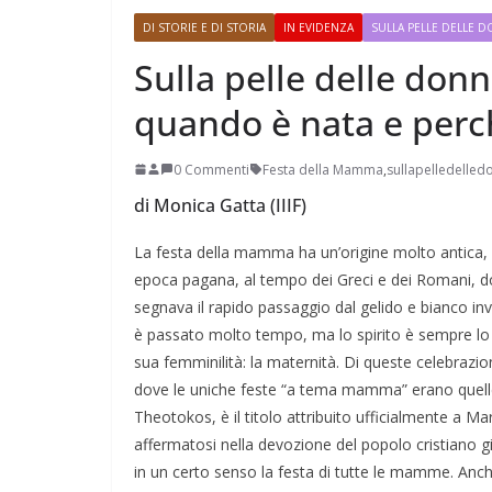
DI STORIE E DI STORIA
IN EVIDENZA
SULLA PELLE DELLE 
Sulla pelle delle don
quando è nata e perc
Perle dei prof #38
0 Commenti
Festa della Mamma
,
sullapelledelled
di Monica Gatta (IIIF)
La festa della mamma ha un’origine molto antica, 
epoca pagana, al tempo dei Greci e dei Romani, dove 
segnava il rapido passaggio dal gelido e bianco inve
è passato molto tempo, ma lo spirito è sempre lo 
sua femminilità: la maternità. Di queste celebrazio
dove le uniche feste “a tema mamma” erano quelle
Theotokos, è il titolo attribuito ufficialmente a M
affermatosi nella devozione del popolo cristiano già
in un certo senso la festa di tutte le mamme. Anch