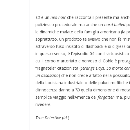
TD
è un
neo-noir
che racconta il presente ma anc
poliziesco procedurale ma anche un
hard-boiled
pu
le dinamiche malate della famiglia americana (la pe
soprattutto, un prodotto televisivo che non fa mist
attraverso l’uso insistito di flashback e di digressi
in questo senso, è l’episodio 04 con il virtuosisti
cui il corpo martoriato e nervoso di Cohle è prota
“ragnatela” citazionista (
Strange Days
,
La morte cor
un assassino
) che non crede affatto nella possibil
della Louisiana industriale o delle paludi mefitiche
d’innocenza danno a
TD
quella dimensione di metafi
semplice viaggio nell’America dei
forgotten
ma, piut
rivedere.
True Detective
(
id.
)