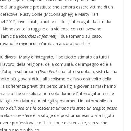
re di una giovane prostituta che sembra essere vittima di un
e detective, Rusty Cohle (McConaughey) e Marty Hart
 2012, invecchiati, traditi e disillusi, interrogati da altri due
 ’95. Nonostante la ruggine e la violenza con cui avevano
l’amicizia (
cherchez la femme
!), i due tornano sul caso,
trovano le ragioni di un’amicizia ancora possibile.
rsi: Marty è l’integrato, il poliziotto stimato da tutti i
l lavoro, della religione, della comunità, dell’impegno ed è al
ll’utopia suburbana (
Twin Peaks
ha fatto scuola…), vista la sua
o più giovani di lui, all’alcolismo e all’uso disinvolto della
 e la sofferenza privati (ha perso una figlia giovanissima) hanno
talista che si esplicita non solo durante l’interrogatorio cui è
ialoghi con Marty durante gli spostamenti in automobile da
sono dell’idea che la coscienza umana sia stato un tragico passo
ovrebbero esistere
è la silloge del post-umanesimo alla Ligotti
overe professionale e disillusione esistenziale, senza che
el suo ruolo pubblico.