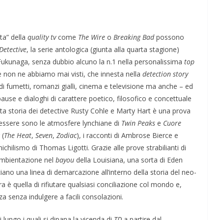
a” della
quality tv
come
The Wire
o
Breaking Bad
possono
Detective
, la serie antologica (giunta alla quarta stagione)
y Fukunaga, senza dubbio alcuno la n.1 nella personalissima
top
non ne abbiamo mai visti, che innesta nella
detection story
di fumetti, romanzi gialli, cinema e televisione ma anche – ed
pause e dialoghi di carattere poetico, filosofico e concettuale
a storia dei detective Rusty Cohle e Marty Hart è una prova
 tessere sono le atmosfere lynchiane di
Twin Peaks
e
Cuore
 (
The Heat
,
Seven
,
Zodiac
), i racconti di Ambrose Bierce e
ive nella
ApocalypseVietnam #7: Storia di una foto: “Rough
l nichilismo di Thomas Ligotti. Grazie alle prove strabilianti di
Justice on a Saigon Street”
mbientazione nel
bayou
della Louisiana, una sorta di Eden
no una linea di demarcazione all’interno della storia del neo-
ra è quella di rifiutare qualsiasi conciliazione col mondo e,
za senza indulgere a facili consolazioni.
ngo i quali si dipana la vicenda di
TD
a partire dal