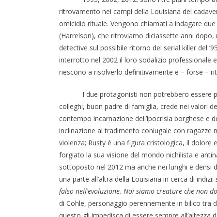
ritrovamento nei campi della Louisiana del cadave
omicidio rituale. Vengono chiamati a indagare du
(Harrelson), che ritroviamo diciassette anni dopo, nel
detective sul possibile ritorno del serial killer del
interrotto nel 2002 il loro sodalizio professionale e 
riescono a risolverlo definitivamente e – forse – ri
I due protagonisti non potrebbero essere più dive
colleghi, buon padre di famiglia, crede nei valori de
contempo incarnazione dell’ipocrisia borghese e de
inclinazione al tradimento coniugale con ragazze molt
violenza; Rusty è una figura cristologica, il dolore
forgiato la sua visione del mondo nichilista e antina
sottoposto nel 2012 ma anche nei lunghi e densi d
una parte all’altra della Louisiana in cerca di indizi:
falso nell’evoluzione. Noi siamo creature che non d
di Cohle, personaggio perennemente in bilico tra d
questo gli impedisca di essere sempre all’altezza d