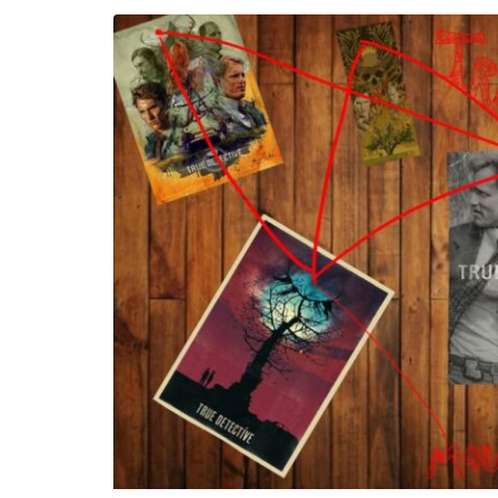
Incontro sul referendum per la rif
magistratura