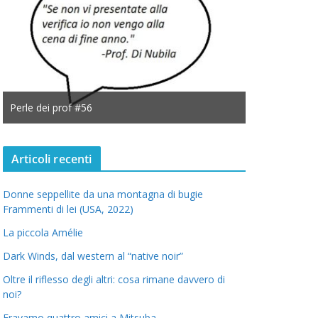
Perle dei prof #56
Perle dei prof
Articoli recenti
Donne seppellite da una montagna di bugie
Frammenti di lei (USA, 2022)
La piccola Amélie
Dark Winds, dal western al “native noir”
Oltre il riflesso degli altri: cosa rimane davvero di
noi?
Eravamo quattro amici a Mitsuba