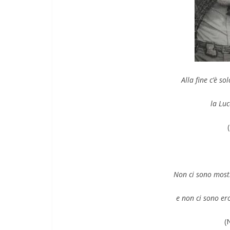
Alla fine c’è so
la Luc
Non ci sono mostr
e non ci sono er
(