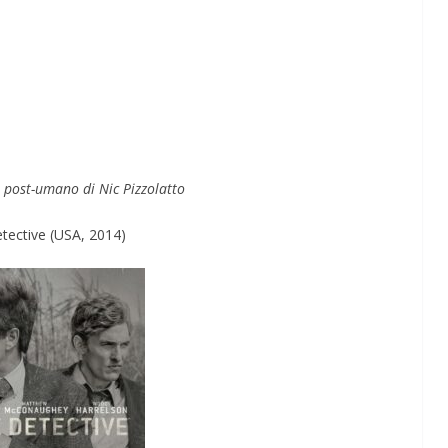
Perle dei prof #57
 post-umano di Nic Pizzolatto
tective (USA, 2014)