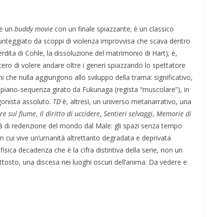
he un
buddy movie
con un finale spiazzante; è un classico
nteggiato da scoppi di violenza improvvisa che scava dentro
rdita di Cohle, la dissoluzione del matrimonio di Hart); è,
ero di volere andare oltre i generi spiazzando lo spettatore
oni che nulla aggiungono allo sviluppo della trama: significativo,
co piano-sequenza girato da Fukunaga (regista “muscolare”), in
gonista assoluto.
TD
è, altresì, un universo metanarrativo, una
re sul fiume
,
Il diritto di uccidere
,
Sentieri selvaggi
,
Memorie di
ità di redenzione del mondo dal Male: gli spazi senza tempo
 in cui vive un’umanità altrettanto degradata e deprivata
sica decadenza che è la cifra distintiva della serie, non un
tosto, una discesa nei luoghi oscuri dell’anima. Da vedere e