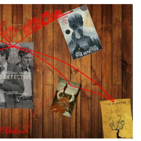
orma della
L’ANNO DEI CINECOMICS: 2026 TRA FILM E
SERIE TV