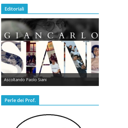
Editoriali
Ascoltando Paolo Siani
Otto Marzo
Perle dei Prof.