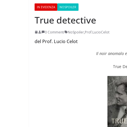
IN EVIDENZA
NOSPOILER
True detective
0 Commenti
NoSpoiler
,
Prof.LucioCelot
del Prof. Lucio Celot
Perle dei prof #38
Il noir anomalo e
True De