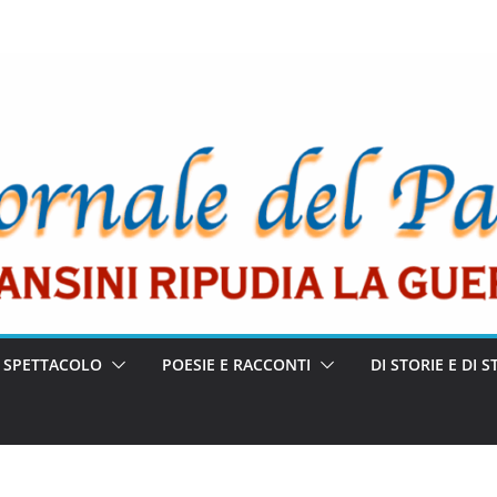
E SPETTACOLO
POESIE E RACCONTI
DI STORIE E DI S