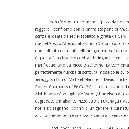
Non c’è storia, nemmeno i “pezzi da novant
reggere il confronto con la prima stagione di
True 
scritta e ideata da Nic Pizzolatto e girata da Car
five
del Vostro Affezionatissimo.
TD
è un
noir
come 
non soltanto elementi dell’immaginario
pulp
fatto 
è questa è la cifra che contraddistingue la serie – 
mai frequentate dal piccolo schermo. La tormentat
perfettamente riuscita di scrittura-mosaico le cui
Selvaggio
, i film di Michael Mann e di David Fincher
Napoli: una città indifferente che v
Robert Chambers (
Il Re Giallo
), l’antinatalismo e i
straordinarietà
Matthew McConaughey e Woody Harrelson e all’a
degradato e malsano, Pizzolatto e Fukunaga traccia
noir e ridisegnano i confini di un genere la cui natu
anzi, di metterne in evidenza la caotica insensatez
1995, 2002, 2012: sono i tre piani temporali lu