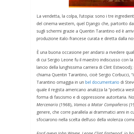
La vendetta, la colpa, l’utopia: sono i tre ingredi
del cinema western, quel Django che, partorito dal
sugli schermi grazie a Quentin Tarantino ed è arriv
produzione italo-francese curata e diretta dalla n
È una buona occasione per andarsi a rivedere qual
di cui Sergio Leone fu il maestro indiscusso con la
lancio della lunghissima carriera di Clint Estwood)
chiama Quentin Tarantino, cioè Sergio Corbucci, “il
Tarantino omaggia in un
bel documentario
di Stev
quale il regista americano analizza la “poetica weste
forma di fascismo e di oppressione autoritaria. N
Mercenario
(1968),
Vamos a Matar Compañeros
(19
genere, che corre parallela ai drammatici anni in c
sfociarono nella scelta dell’uso della violenza come
Ford aveva John Wayne, Leone Clint Eastwood, io h