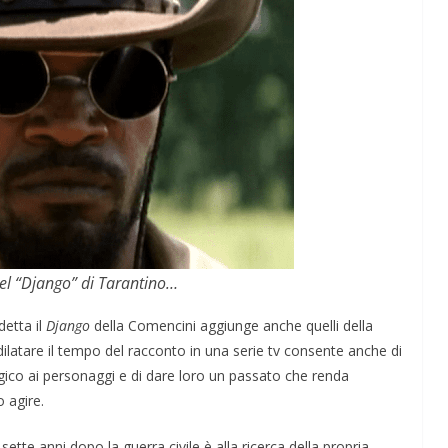
el “Django” di Tarantino…
detta il
Django
della Comencini aggiunge anche quelli della
di dilatare il tempo del racconto in una serie tv consente anche di
ico ai personaggi e di dare loro un passato che renda
o agire.
te anni dopo la guerra civile è alla ricerca della propria