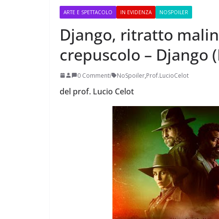
ARTE E SPETTACOLO
IN EVIDENZA
NOSPOILER
Django, ritratto malin
crepuscolo – Django (I
Perle dei prof #38
0 Commenti
NoSpoiler
,
Prof.LucioCelot
del prof. Lucio Celot