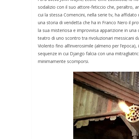
sodalizio con il suo attore-feticcio che, peraltro,
cui la stessa Comencini, nella serie tv, ha affidato
una storia di vendetta che ha in Franco Nero il pro
la sua misteriosa e improvvisa apparizione in una
teatro di uno scontro tra rivoluzionari messicani da 
Violento fino all’inverosimile (almeno per l’epoca), i
sequenze in cui Django falcia con una mitragliatri
minimamente scomporsi.
Napoli: una città indifferente che v
straordinarietà