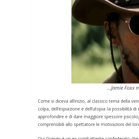
…Jamie Foxx n
Come si diceva all’inizio, al classico tema della ven
colpa, dell’espiazione e dell’utopia: la possibilità 
approfondire e di dare maggiore spessore psicolog
comprensibili allo spettatore le motivazioni del lor
Qui Django è un ex combattente confederato che set