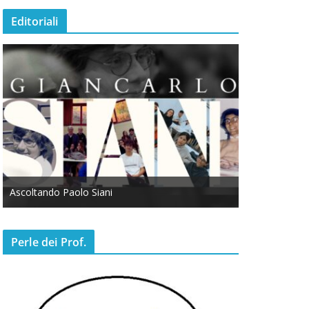
Editoriali
Ascoltando Paolo Siani
Otto Marzo
Perle dei Prof.