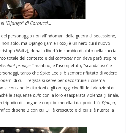
el “Django” di Corbucci…
e del personaggio non all’indomani della guerra di secessione,
; non solo, ma Django (Jamie Foxx) è un nero cui il nuovo
hristoph Waltz), dona la libertà in cambio di aiuto nella caccia
ento totale del contesto e del
character
non deve però stupire,
l’
enfant
prodige
Tarantino; e l’uso ripetuto, “scandaloso” e
ersonaggi, tanto che Spike Lee si è sempre rifiutato di vedere
erni di cui il regista si serve per decostruire il cinema
on si contano le citazioni e gli omaggi cinefili, le ibridazioni di
nché le sequenze
pulp
con la loro esasperata violenza (il finale,
tripudio di sangue e corpi bucherellati dai proiettili).
Django
,
ico di serie B con cui QT è cresciuto e di cui si è nutrita la