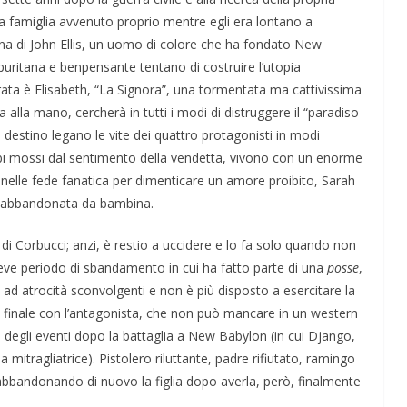
lla famiglia avvenuto proprio mentre egli era lontano a
na di John Ellis, un uomo di colore che ha fondato New
puritana e benpensante tentano di costruire l’utopia
urata è Elisabeth, “La Signora”, una tormentata ma cattivissima
lla mano, cercherà in tutti i modi di distruggere il “paradiso
del destino legano le vite dei quattro protagonisti in modi
bi mossi dal sentimento della vendetta, vivono con un enorme
a nelle fede fanatica per dimenticare un amore proibito, Sarah
ha abbandonata da bambina.
 di Corbucci; anzi, è restio a uccidere e lo fa solo quando non
reve periodo di sbandamento in cui ha fatto parte di una
posse
,
to ad atrocità sconvolgenti e non è più disposto a esercitare la
finale con l’antagonista, che non può mancare in un western
are degli eventi dopo la battaglia a New Babylon (in cui Django,
 mitragliatrice). Pistolero riluttante, padre rifiutato, ramingo
abbandonando di nuovo la figlia dopo averla, però, finalmente