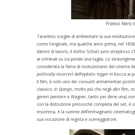
Franco Nero n
Tarantino sceglie di ambientare la sua rivisitazion
come l’originale, ma qualche anno prima, nel 1858
datore di lavoro, il dottor Schulz (uno strepitoso C
ai criminali su cui pende una taglia. Lo stravolgim
considerata la fama di rivoluzionario del cinema del
politically incorrect
dell’epiteto
nigger
in bocca ai p
il film, è solo uno dei consueti armamentari postmod
classico: in
Django
, molto più che negli altri film, n
generi (
western
e Wagner, tanto per dirne una) no
con la distruzione pressoché completa del set, è un 
insomma, è la
summa
dell’immaginario cinematograf
sua vocazione di regista e sceneggiatore.