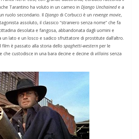
 anche Tarantino ha voluto in un cameo in
Django Unchained
e a
 un ruolo secondario. Il
Django
di Corbucci è un
revenge movie
,
tagonista assoluto, il classico “straniero senza nome” che fa
 cittadina desolata e fangosa, abbandonata dagli uomini e
un lato e un losco e sadico sfruttatore di prostitute dall’altro.
l film è passato alla storia dello
spaghetti-western
per le
ce che custodisce in una bara decine e decine di
villains
senza
ive nella
ApocalypseVietnam #7: Storia di una foto: “Rough
Justice on a Saigon Street”