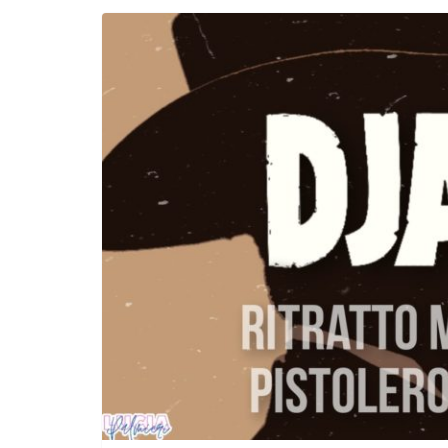
Incontro sul referendum per la rif
magistratura