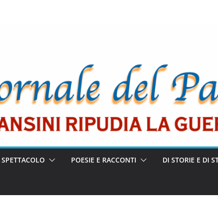
E SPETTACOLO
POESIE E RACCONTI
DI STORIE E DI S