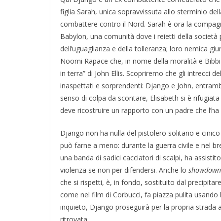
figlia Sarah, unica sopravvissuta allo sterminio de
combattere contro il Nord. Sarah è ora la compag
Babylon, una comunità dove i reietti della società 
dell’uguaglianza e della tolleranza; loro nemica gi
Noomi Rapace che, in nome della moralità e Bibbia a
in terra” di John Ellis. Scopriremo che gli intrecci 
inaspettati e sorprendenti: Django e John, entram
senso di colpa da scontare, Elisabeth si è rifugiat
deve ricostruire un rapporto con un padre che l’
Django non ha nulla del pistolero solitario e cinico
può farne a meno: durante la guerra civile e nel b
una banda di sadici cacciatori di scalpi, ha assisti
violenza se non per difendersi. Anche lo
showdown
che si rispetti, è, in fondo, sostituito dal precipit
come nel film di Corbucci, fa piazza pulita usando la
inquieto, Django proseguirà per la propria strada 
ritrovata.