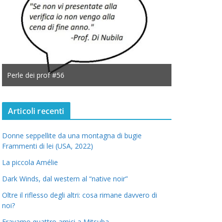
Perle dei prof #56
Perle dei prof
Articoli recenti
Donne seppellite da una montagna di bugie
Frammenti di lei (USA, 2022)
La piccola Amélie
Dark Winds, dal western al “native noir”
Oltre il riflesso degli altri: cosa rimane davvero di
noi?
Eravamo quattro amici a Mitsuba