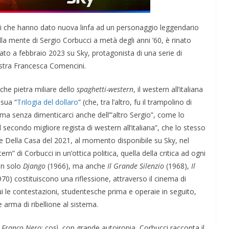
enti che hanno dato nuova linfa ad un personaggio leggendario
la mente di Sergio Corbucci a metà degli anni ’60, è rinato
ato a febbraio 2023 su Sky, protagonista di una serie di
ostra Francesca Comencini.
che pietra miliare dello
spaghetti-western
, il western all’italiana
 sua “
Trilogia del dollaro
” (che, tra l’altro, fu il trampolino di
; ma senza dimenticarci anche dell’”altro Sergio”, come lo
 secondo migliore regista di western all’italiana”, che lo stesso
e Della Casa del 2021, al momento disponibile su Sky, nel
rn” di Corbucci in un’ottica politica, quella della critica ad ogni
on solo
Django
(1966), ma anche
Il Grande Silenzio
(1968),
Il
70) costituiscono una riflessione, attraverso il cinema di
ui le contestazioni, studentesche prima e operaie in seguito,
 arma di ribellione al sistema.
o Franco Nero
: così, con grande autoironia, Corbucci racconta il