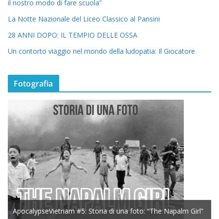
il nostro modo di fare scuola”
La Notte Nazionale del Liceo Classico al Pansini
28 ANNI DOPO: IL TEMPIO DELLE OSSA
Un contorto viaggio nel mondo della ludopatia: Il Giocatore
Fotografia
ApocalypseVietnam #5: Storia di una foto: “The Napalm Girl”