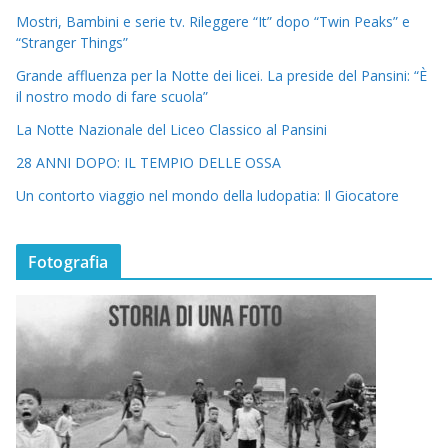
Mostri, Bambini e serie tv. Rileggere “It” dopo “Twin Peaks” e
“Stranger Things”
Grande affluenza per la Notte dei licei. La preside del Pansini: “È
il nostro modo di fare scuola”
La Notte Nazionale del Liceo Classico al Pansini
28 ANNI DOPO: IL TEMPIO DELLE OSSA
Un contorto viaggio nel mondo della ludopatia: Il Giocatore
Fotografia