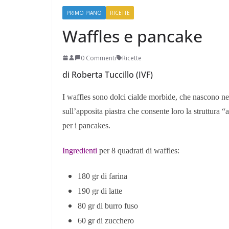
PRIMO PIANO
RICETTE
Waffles e pancake
0 Commenti
Ricette
di Roberta Tuccillo (IVF)
Perle dei prof #38
I waffles sono dolci cialde morbide, che nascono ne
sull’apposita piastra che consente loro la struttura 
per i pancakes.
Ingredienti
per 8 quadrati di waffles:
180 gr di farina
190 gr di latte
80 gr di burro fuso
60 gr di zucchero