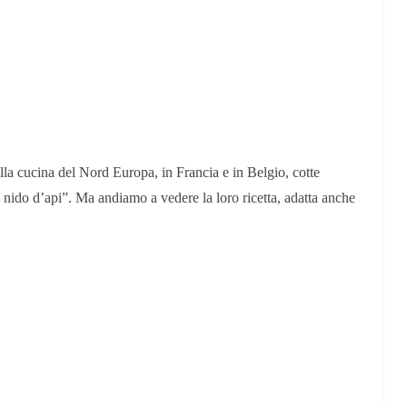
Perle dei prof #57
lla cucina del Nord Europa, in Francia e in Belgio, cotte
“a nido d’api”. Ma andiamo a vedere la loro ricetta, adatta anche