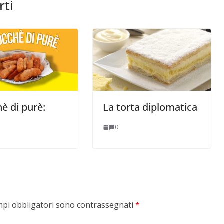
rti
è di purè:
La torta diplomatica
0
mpi obbligatori sono contrassegnati
*