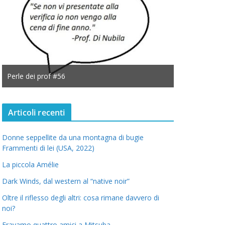
Perle dei prof #56
Perle dei prof
Articoli recenti
Donne seppellite da una montagna di bugie
Frammenti di lei (USA, 2022)
La piccola Amélie
Dark Winds, dal western al “native noir”
Oltre il riflesso degli altri: cosa rimane davvero di
noi?
Eravamo quattro amici a Mitsuba