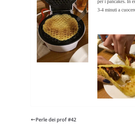
per i pancakes. In e
3-4 minuti a cuocer
Napoli: una città indifferente che v
straordinarietà
Perle dei prof #42