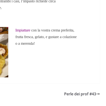
ntrambi i casi, l’impasto richiede circa
e.
Impiattare
con la vostra crema preferita,
frutta fresca, gelato, e gustare a colazione
o a merenda!
ive nella
ApocalypseVietnam #7: Storia di una foto: “Rough
Justice on a Saigon Street”
Perle dei prof #43