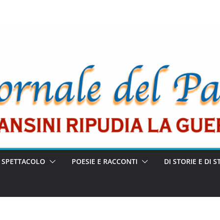
E SPETTACOLO
POESIE E RACCONTI
DI STORIE E DI S