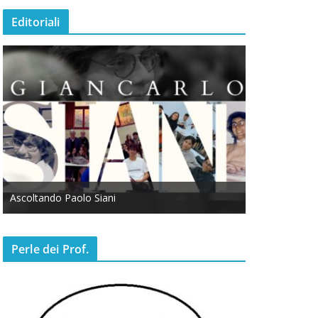
Editoriali
Ascoltando Paolo Siani
Otto Marzo
Perle dei Prof.