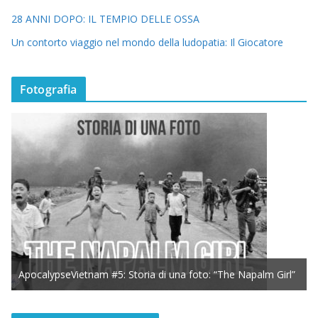
28 ANNI DOPO: IL TEMPIO DELLE OSSA
Un contorto viaggio nel mondo della ludopatia: Il Giocatore
Fotografia
ApocalypseVietnam #5: Storia di una foto: “The Napalm Girl”