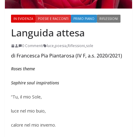
IN EVIDENZA
POESIE E RACCONTI
PRIMO PIANO
RIFLESSIONI
Languida attesa
0 Commenti
luce
,
poesia
,
Riflessioni
,
sole
di Francesca Pia Piantarosa (IV F, a.s. 2020/2021)
Roses theme
Saphire soul inspirations
“Tu, il mio Sole,
luce nel mio buio,
calore nel mio inverno.