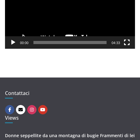
e
o
P
l
a
y
00:00
04:33
e
r
Contattaci
Views
Donne seppellite da una montagna di bugie Frammenti di lei