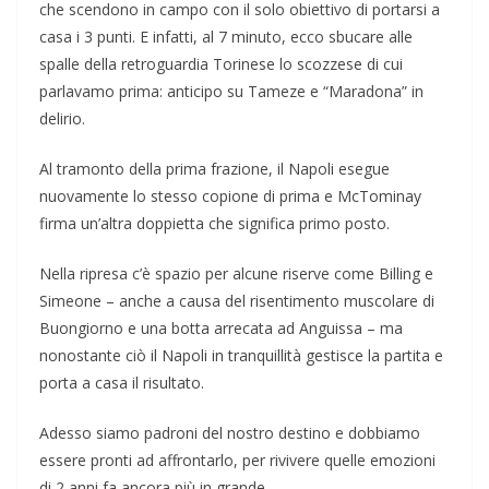
che scendono in campo con il solo obiettivo di portarsi a
casa i 3 punti. E infatti, al 7 minuto, ecco sbucare alle
spalle della retroguardia Torinese lo scozzese di cui
parlavamo prima: anticipo su Tameze e “Maradona” in
delirio.
Al tramonto della prima frazione, il Napoli esegue
nuovamente lo stesso copione di prima e McTominay
firma un’altra doppietta che significa primo posto.
Nella ripresa c’è spazio per alcune riserve come Billing e
Simeone – anche a causa del risentimento muscolare di
Buongiorno e una botta arrecata ad Anguissa – ma
nonostante ciò il Napoli in tranquillità gestisce la partita e
porta a casa il risultato.
Adesso siamo padroni del nostro destino e dobbiamo
essere pronti ad affrontarlo, per rivivere quelle emozioni
di 2 anni fa ancora più in grande.