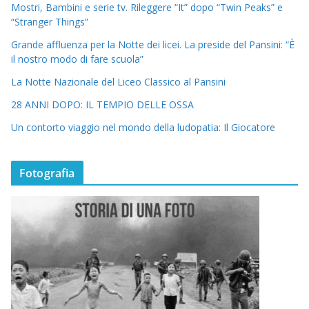
Mostri, Bambini e serie tv. Rileggere “It” dopo “Twin Peaks” e
“Stranger Things”
Grande affluenza per la Notte dei licei. La preside del Pansini: “È
il nostro modo di fare scuola”
La Notte Nazionale del Liceo Classico al Pansini
28 ANNI DOPO: IL TEMPIO DELLE OSSA
Un contorto viaggio nel mondo della ludopatia: Il Giocatore
Fotografia