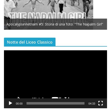
ApocalypseVietnam #5: Storia di una foto: “The Napalm Girl”
Notte del Liceo Classico
V
i
d
e
o
P
l
a
y
00:00
04:33
e