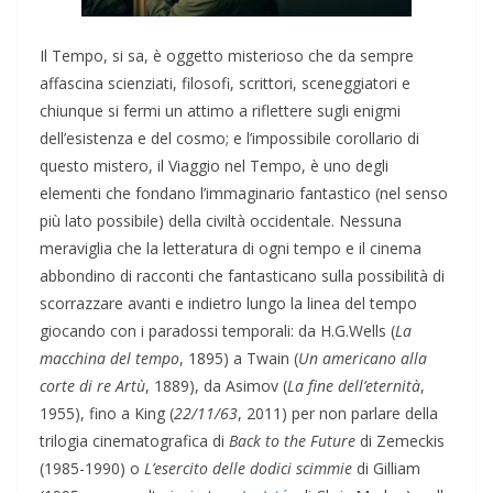
Il Tempo, si sa, è oggetto misterioso che da sempre
affascina scienziati, filosofi, scrittori, sceneggiatori e
chiunque si fermi un attimo a riflettere sugli enigmi
dell’esistenza e del cosmo; e l’impossibile corollario di
questo mistero, il Viaggio nel Tempo, è uno degli
elementi che fondano l’immaginario fantastico (nel senso
più lato possibile) della civiltà occidentale. Nessuna
meraviglia che la letteratura di ogni tempo e il cinema
abbondino di racconti che fantasticano sulla possibilità di
scorrazzare avanti e indietro lungo la linea del tempo
giocando con i paradossi temporali: da H.G.Wells (
La
macchina del tempo
, 1895) a Twain (
Un americano alla
corte di re Artù
, 1889), da Asimov (
La fine dell’eternità
,
1955), fino a King (
22/11/63
, 2011) per non parlare della
trilogia cinematografica di
Back to the Future
di Zemeckis
(1985-1990) o
L’esercito delle dodici scimmie
di Gilliam