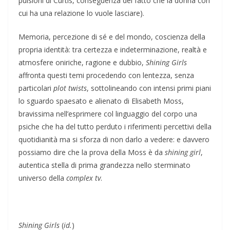
pulsioni di Curtis, conseguenza del fatto che la donna con
cui ha una relazione lo vuole lasciare).
Memoria, percezione di sé e del mondo, coscienza della
propria identità: tra certezza e indeterminazione, realtà e
atmosfere oniriche, ragione e dubbio,
Shining Girls
affronta questi temi procedendo con lentezza, senza
particolari
plot twists
, sottolineando con intensi primi piani
lo sguardo spaesato e alienato di Elisabeth Moss,
bravissima nell’esprimere col linguaggio del corpo una
psiche che ha del tutto perduto i riferimenti percettivi della
quotidianità ma si sforza di non darlo a vedere: e davvero
possiamo dire che la prova della Moss è da
shining girl
,
autentica stella di prima grandezza nello sterminato
universo della
complex tv
.
Shining Girls
(
id.
)