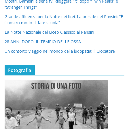
Mostri, Bambini e serie tv. Rileggere “It” dopo “Twin Peaks” e
“Stranger Things”
Grande affluenza per la Notte dei licei. La preside del Pansini: “È
il nostro modo di fare scuola”
La Notte Nazionale del Liceo Classico al Pansini
28 ANNI DOPO: IL TEMPIO DELLE OSSA
Un contorto viaggio nel mondo della ludopatia: Il Giocatore
Fotografia