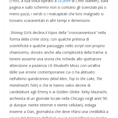
(1995, a sua volta ispirato a
La Jetée
di Chris Marker), sulla
pagina e sullo schermo non si contano gli scienziati più o
meno pazzi, i
nerds
o i malcapitati che loro malgrado si
trovano scaraventati in altri tempi e dimensioni.
Shining Girls
declina il
tòpos
della “cronoavventura” nella
forma della
crime story
, con qualche pretesa di
scientificità e qualche passaggio nello
script
non proprio
chiarissimo, dovuto anche alla complessità della trama: a
tenere assieme una storia che richiede allo spettatore
attenzione a pazienza c’è Elisabeth Moss con un’altra
delle sue eroine contemporanee cui ci ha abituato
nell’ultimo quindicennio (
Mad Men
,
Top to the Lake
,
The
Handmaid’s Tale
) e che le hanno valso decine di
candidature agli Emmy e ai Golden Globe. Kirby Mazrachi,
archivista di un giornale locale nella Chicago negli anni ’90
(e dunque: niente internet e niente cellulari), indaga
insieme a Dan, giornalista che deve rifarsi una credibilità a