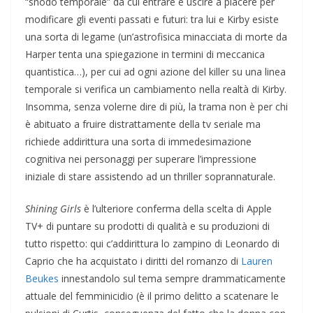
“snodo temporale” da cui entrare e uscire a piacere per
modificare gli eventi passati e futuri: tra lui e Kirby esiste
una sorta di legame (un’astrofisica minacciata di morte da
Harper tenta una spiegazione in termini di meccanica
quantistica…), per cui ad ogni azione del killer su una linea
temporale si verifica un cambiamento nella realtà di Kirby.
Insomma, senza volerne dire di più, la trama non è per chi
è abituato a fruire distrattamente della tv seriale ma
richiede addirittura una sorta di immedesimazione
cognitiva nei personaggi per superare l’impressione
iniziale di stare assistendo ad un thriller soprannaturale.
Shining Girls
è l’ulteriore conferma della scelta di Apple
TV+ di puntare su prodotti di qualità e su produzioni di
tutto rispetto: qui c’addirittura lo zampino di Leonardo di
Caprio che ha acquistato i diritti del romanzo di
Lauren
Beukes
innestandolo sul tema sempre drammaticamente
attuale del femminicidio (è il primo delitto a scatenare le