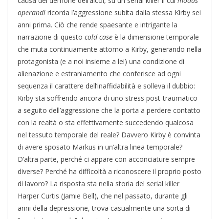
causa del demone dell’alcol, su un serial killer il cui
modus
operandi
ricorda l’aggressione subita dalla stessa Kirby sei
anni prima. Ciò che rende spaesante e intrigante la
narrazione di questo
cold case
è la dimensione temporale
che muta continuamente attorno a Kirby, generando nella
protagonista (e a noi insieme a lei) una condizione di
alienazione e estraniamento che conferisce ad ogni
sequenza il carattere dell’inaffidabilità e solleva il dubbio:
Kirby sta soffrendo ancora di uno stress post-traumatico
a seguito dell’aggressione che la porta a perdere contatto
con la realtà o sta effettivamente succedendo qualcosa
nel tessuto temporale del reale? Davvero Kirby è convinta
di avere sposato Markus in un’altra linea temporale?
D’altra parte, perché ci appare con acconciature sempre
diverse? Perché ha difficoltà a riconoscere il proprio posto
di lavoro? La risposta sta nella storia del serial killer
Harper Curtis (Jamie Bell), che nel passato, durante gli
anni della depressione, trova casualmente una sorta di