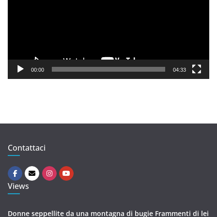
e
o
P
l
a
y
00:00
04:33
e
r
Contattaci
Views
Donne seppellite da una montagna di bugie Frammenti di lei