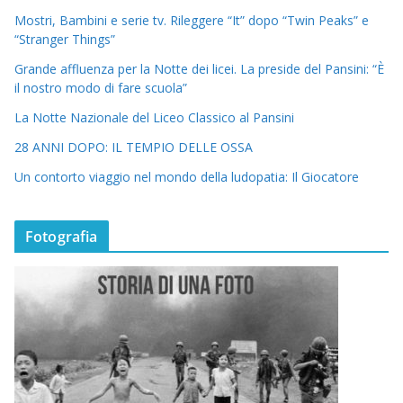
Mostri, Bambini e serie tv. Rileggere “It” dopo “Twin Peaks” e
“Stranger Things”
Grande affluenza per la Notte dei licei. La preside del Pansini: “È
il nostro modo di fare scuola”
La Notte Nazionale del Liceo Classico al Pansini
28 ANNI DOPO: IL TEMPIO DELLE OSSA
Un contorto viaggio nel mondo della ludopatia: Il Giocatore
Fotografia