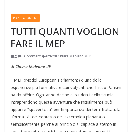
PIANETA PANSINI
TUTTI QUANTI VOGLION
FARE IL MEP
0 Commenti
Articoli
,
Chiara Malvano
,
MEP
di Chiara Malvano IIE
Il MEP (Model European Parliament) è una delle
esperienze più formative e coinvolgenti che il liceo Pansini
ha da offrire. Ogni anno decine di studenti della scuola
intraprendono questa avventura che inizialmente può
apparire “spaventosa” per l’importanza dei temi trattati, la
“formalità” del contesto dell’assemblea plenaria o
semplicemente perché al principio si capisce a stento in
cosa il progetto consista; ma constatando che tutti i