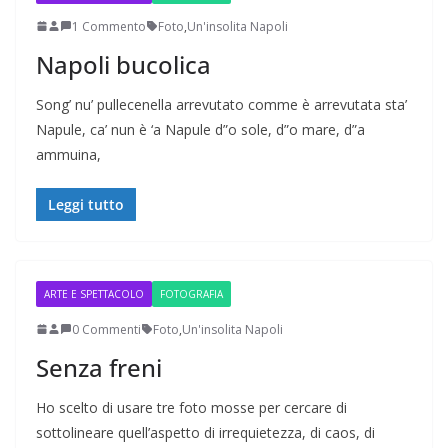
1 Commento
Foto
,
Un'insolita Napoli
Napoli bucolica
Song’ nu’ pullecenella arrevutato comme è arrevutata sta’
Napule, ca’ nun è ‘a Napule d”o sole, d”o mare, d”a
ammuina,
Leggi tutto
ARTE E SPETTACOLO
FOTOGRAFIA
0 Commenti
Foto
,
Un'insolita Napoli
Senza freni
Ho scelto di usare tre foto mosse per cercare di
sottolineare quell’aspetto di irrequietezza, di caos, di