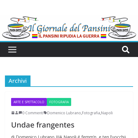
Archivi
ARTE E SPETTACOLO
FOTOGRAFIA
0 Commenti
Domenico Lubrano
,
Fotografia
,
Napoli
Undae frangentes
di Domenico Lubrano IIIA Napoli é femm’n, e ten l’uocchij