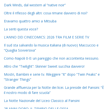
Dark Winds, dal western al “native noir”
Oltre il riflesso degli altri: cosa rimane davvero di noi?
Eravamo quattro amici a Mitsuba
La senti questa voce?
L’ANNO DEI CINECOMICS: 2026 TRA FILM E SERIE TV
Il sud sta salvando la musica italiana (di nuovo) Maccuccio e
“Quaglia Sovversiva”
Como-Napoli 0-0: un pareggio che non accontenta nessuno.
Altro che “Twilight”: Skinner Sweet succhia davvero!
Mostri, Bambini e serie tv. Rileggere “It” dopo “Twin Peaks” e
“Stranger Things”
Grande affluenza per la Notte dei licei. La preside del Pansini: “È
il nostro modo di fare scuola”
La Notte Nazionale del Liceo Classico al Pansini
28 ANNI DOPO: IL TEMPIO DELLE OSSA