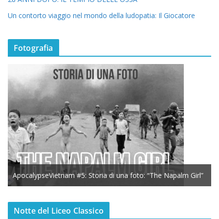
Un contorto viaggio nel mondo della ludopatia: Il Giocatore
Fotografia
ApocalypseVietnam #5: Storia di una foto: “The Napalm Girl”
Notte del Liceo Classico