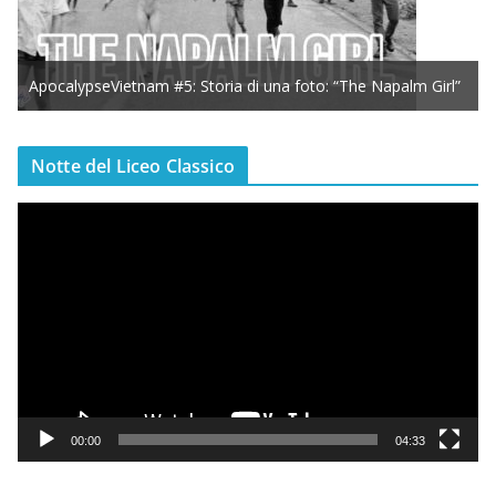
ApocalypseVietnam #5: Storia di una foto: “The Napalm Girl”
Notte del Liceo Classico
V
i
d
e
o
P
l
a
y
00:00
04:33
e
r