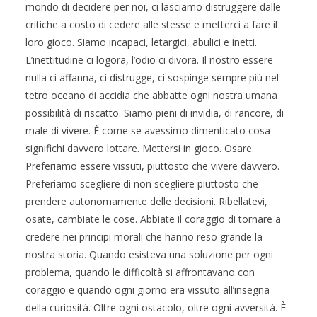
mondo di decidere per noi, ci lasciamo distruggere dalle
critiche a costo di cedere alle stesse e metterci a fare il
loro gioco. Siamo incapaci, letargici, abulici e inetti.
L’inettitudine ci logora, l’odio ci divora. Il nostro essere
nulla ci affanna, ci distrugge, ci sospinge sempre più nel
tetro oceano di accidia che abbatte ogni nostra umana
possibilità di riscatto. Siamo pieni di invidia, di rancore, di
male di vivere. È come se avessimo dimenticato cosa
significhi davvero lottare. Mettersi in gioco. Osare.
Preferiamo essere vissuti, piuttosto che vivere davvero.
Preferiamo scegliere di non scegliere piuttosto che
prendere autonomamente delle decisioni. Ribellatevi,
osate, cambiate le cose. Abbiate il coraggio di tornare a
credere nei principi morali che hanno reso grande la
nostra storia. Quando esisteva una soluzione per ogni
problema, quando le difficoltà si affrontavano con
coraggio e quando ogni giorno era vissuto allʼinsegna
della curiosità. Oltre ogni ostacolo, oltre ogni avversità. È