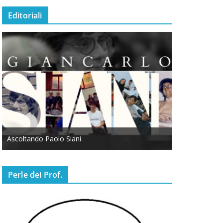
Editoriali
Ascoltando Paolo Siani
Otto Marzo
Perle dei Prof.