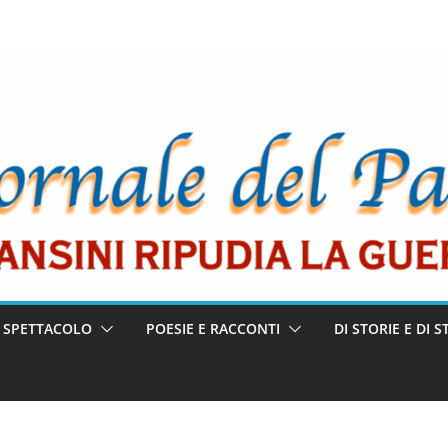
E SPETTACOLO
POESIE E RACCONTI
DI STORIE E DI S