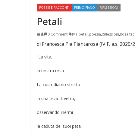
POESIE E RACCONTI
PRIMO PIANO
RIFLESSIONI
Petali
0 Commenti
IV F
,
petali
,
poesia
,
Riflessioni
,
Rosa
,
tec
di Francesca Pia Piantarosa (IV F, a.s. 2020/
Perle dei prof #38
“La vita,
la nostra rosa.
La custodiamo stretta
in una teca di vetro,
osservando inermi
la caduta dei suoi petali.