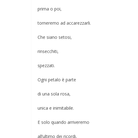
prima o poi,
torneremo ad accarezzarli.
Che siano setosi,
rinsecchiti,
spezzati.
Ogni petalo è parte
Napoli: una città indifferente che v
di una sola rosa,
straordinarietà
unica e inimitabile.
E solo quando arriveremo
all’ultimo dei ricordi,