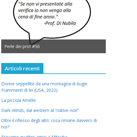
Perle dei prof #56
Perle dei prof
Articoli recenti
Donne seppellite da una montagna di bugie
Frammenti di lei (USA, 2022)
La piccola Amélie
Dark Winds, dal western al “native noir”
Oltre il riflesso degli altri: cosa rimane davvero di
noi?
Eravamo quattro amici a Mitsuba