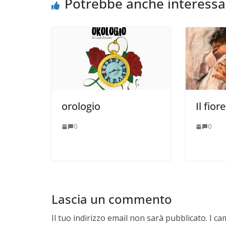
Potrebbe anche interessa
orologio
Il fio
0
0
Lascia un commento
Il tuo indirizzo email non sarà pubblicato.
I ca