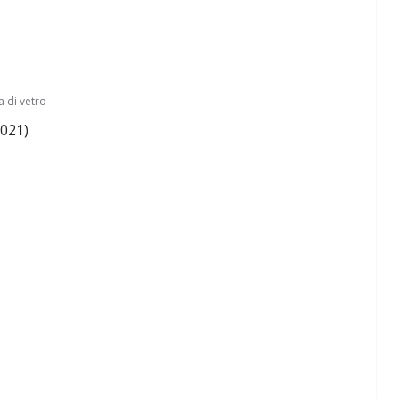
a di vetro
2021)
Perle dei prof #57