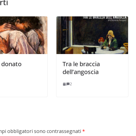
rti
re donato
Tra le braccia
dell’angoscia
2
mpi obbligatori sono contrassegnati
*