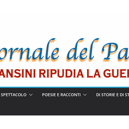
E SPETTACOLO
POESIE E RACCONTI
DI STORIE E DI S