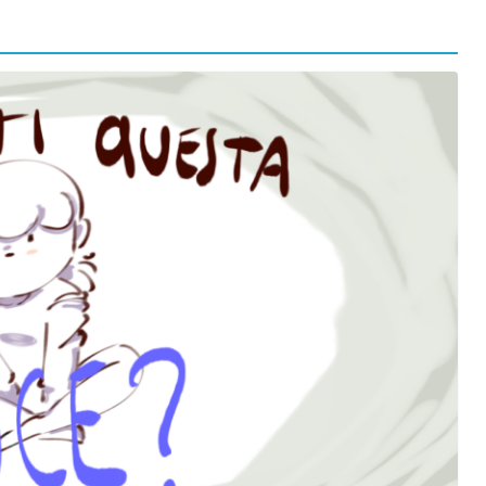
orma della
L’ANNO DEI CINECOMICS: 2026 TRA FILM E
SERIE TV