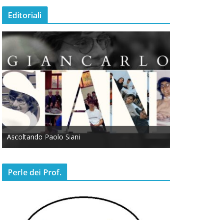
Editoriali
Ascoltando Paolo Siani
Otto Marzo
Perle dei Prof.