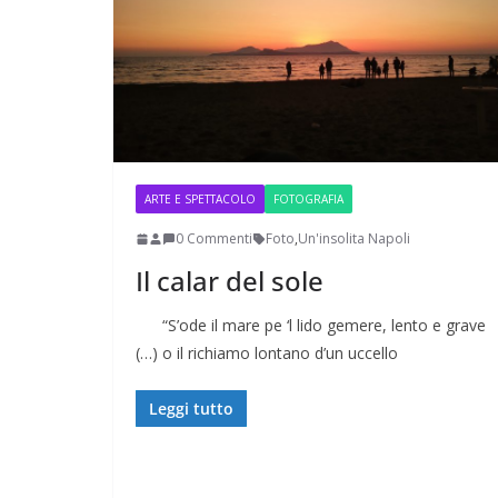
ARTE E SPETTACOLO
FOTOGRAFIA
0 Commenti
Foto
,
Un'insolita Napoli
Il calar del sole
“S’ode il mare pe ‘l lido gemere, lento e grave
Napoli: una città indifferente che v
(…) o il richiamo lontano d’un uccello
straordinarietà
Leggi tutto