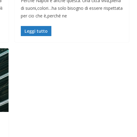
a
Perché Napoli è anche questa. Una città viva,piena
li
di suoni,colori…ha solo bisogno di essere rispettata
per cio che è,perché ne
Leggi tutto