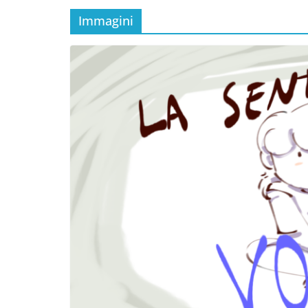
Immagini
Incontro sul referendum per la rif
magistratura