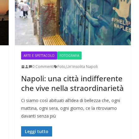
ARTE E SPETTACOLO
FOTOGRAFIA
0 Commenti
Foto
,
Un'insolita Napoli
Napoli: una città indifferente
che vive nella straordinarietà
ive nella
ApocalypseVietnam #7: Storia di una foto: “Rough
Justice on a Saigon Street”
Ci siamo così abituati all’idea di bellezza che, ogni
mattina, ogni sera, ogni giorno, ce la ritroviamo
davanti senza più
Leggi tutto