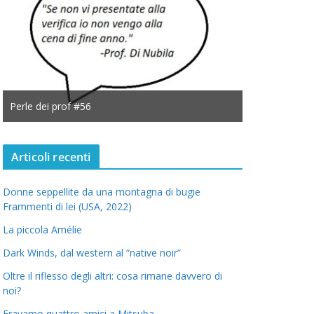
Perle dei prof #56
Perle dei prof
Articoli recenti
Donne seppellite da una montagna di bugie
Frammenti di lei (USA, 2022)
La piccola Amélie
Dark Winds, dal western al “native noir”
Oltre il riflesso degli altri: cosa rimane davvero di
noi?
Eravamo quattro amici a Mitsuba