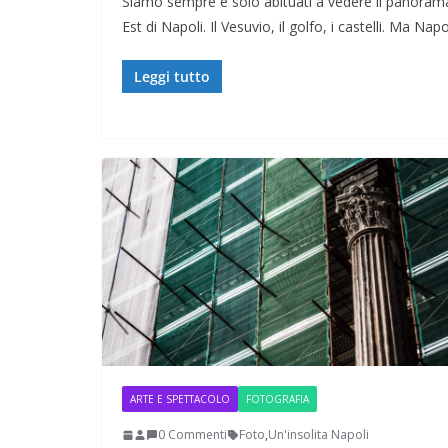
Siamo sempre e solo abituati a vedere il panoram
Est di Napoli. Il Vesuvio, il golfo, i castelli. Ma Napo
Leggi tutto
ARTE E SPETTACOLO
FOTOGRAFIA
0 Commenti
Foto
,
Un'insolita Napoli