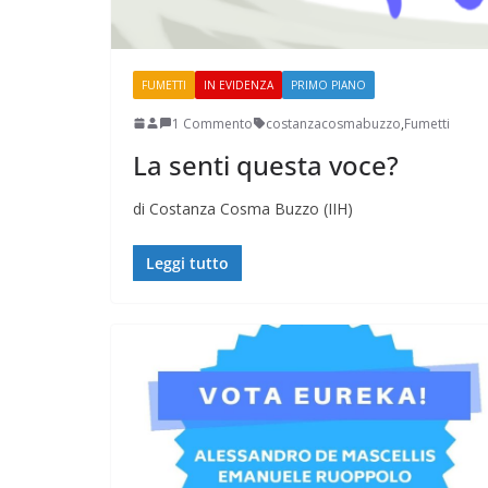
FUMETTI
IN EVIDENZA
PRIMO PIANO
1 Commento
costanzacosmabuzzo
,
Fumetti
La senti questa voce?
Perle dei prof #38
di Costanza Cosma Buzzo (IIH)
Leggi tutto